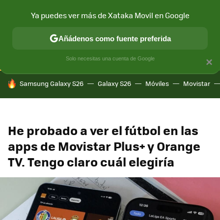
Ya puedes ver más de Xataka Movil en Google
CONECTIVIDAD
MÓVIL Y SOCIEDAD
APLICACIONES
COM
Añádenos como fuente preferida
Solo necesitas una cuenta de Google
×
HOY SE HABLA DE
Samsung Galaxy S26
Galaxy S26
Móviles
Movistar
He probado a ver el fútbol en las
apps de Movistar Plus+ y Orange
TV. Tengo claro cuál elegiría