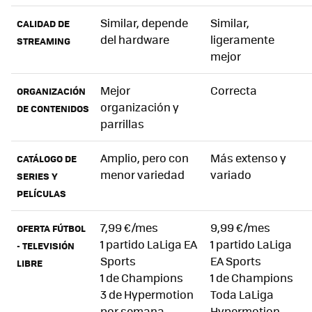
Similar, depende
Similar,
CALIDAD DE
del hardware
ligeramente
STREAMING
mejor
Mejor
Correcta
ORGANIZACIÓN
organización y
DE CONTENIDOS
parrillas
Amplio, pero con
Más extenso y
CATÁLOGO DE
menor variedad
variado
SERIES Y
PELÍCULAS
7,99 €/mes
9,99 €/mes
OFERTA FÚTBOL
1 partido LaLiga EA
1 partido LaLiga
- TELEVISIÓN
Sports
EA Sports
LIBRE
1 de Champions
1 de Champions
3 de Hypermotion
Toda LaLiga
por semana
Hypermotion