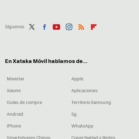
Síguenos
Twit
Fac
You
Inst
RSS
Flip
ter
ebo
tub
agr
boa
ok
e
am
rd
En Xataka Móvil hablamos de...
Movistar
Apple
Xiaomi
Aplicaciones
Guías de compra
Territorio Samsung
Android
5g
iPhone
WhatsApp
Smartphones Chinos
Conectividad y Redes