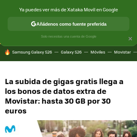
Ya puedes ver más de Xataka Movil en Google
CONECTIVIDAD
MÓVIL Y SOCIEDAD
APLICACIONES
COM
Añádenos como fuente preferida
Solo necesitas una cuenta de Google
×
HOY SE HABLA DE
Samsung Galaxy S26
Galaxy S26
Móviles
Movistar
La subida de gigas gratis llega a
los bonos de datos extra de
Movistar: hasta 30 GB por 30
euros