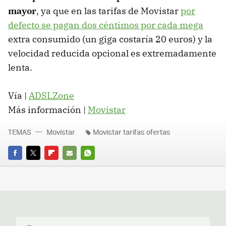
mayor
, ya que en las tarifas de Movistar
por
defecto se pagan dos céntimos por cada mega
extra consumido (un giga costaría 20 euros) y la
velocidad reducida opcional es extremadamente
lenta.
Vía |
ADSLZone
Más información |
Movistar
TEMAS
Movistar
Movistar tarifas ofertas
FACEBOOK
TWITTER
FLIPBOARD
E-
WHATSAPP
MAIL