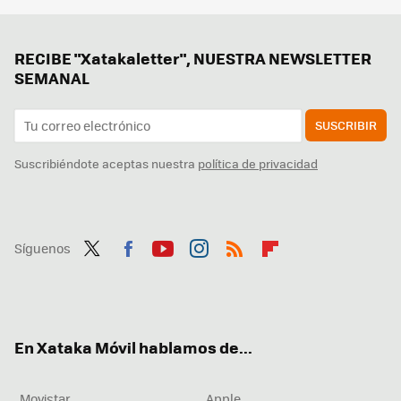
RECIBE "Xatakaletter", NUESTRA NEWSLETTER
SEMANAL
SUSCRIBIR
Suscribiéndote aceptas nuestra
política de privacidad
Síguenos
Twit
Fac
You
Inst
RSS
Flip
ter
ebo
tub
agr
boa
ok
e
am
rd
En Xataka Móvil hablamos de...
Movistar
Apple