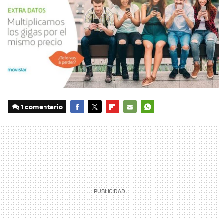
1 comentario
FACEBOOK
TWITTER
FLIPBOARD
E-
WHATSAPP
MAIL