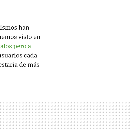
mismos han
 hemos visto en
datos pero a
 usuarios cada
estaría de más