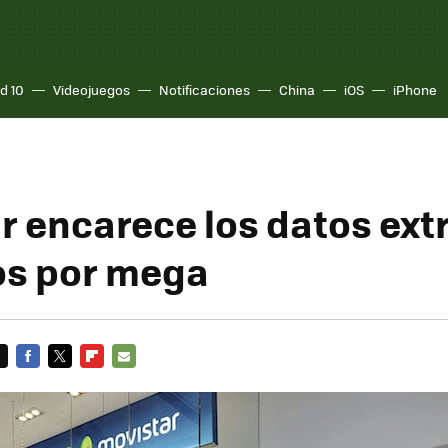
d 10
Videojuegos
Notificaciones
China
iOS
iPhone
r encarece los datos extr
os por mega
FACEBOOK
TWITTER
FLIPBOARD
E-
MAIL