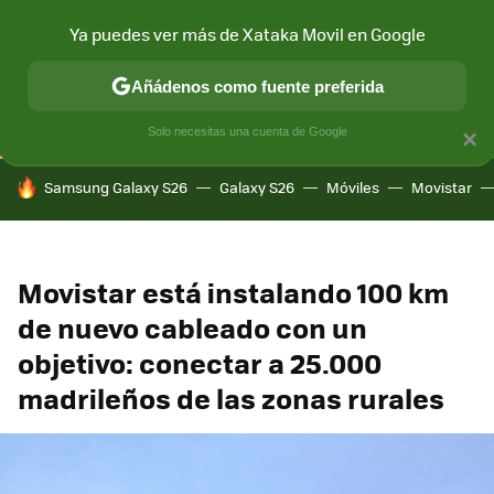
Ya puedes ver más de Xataka Movil en Google
CONECTIVIDAD
MÓVIL Y SOCIEDAD
APLICACIONES
COM
Añádenos como fuente preferida
Solo necesitas una cuenta de Google
×
HOY SE HABLA DE
Samsung Galaxy S26
Galaxy S26
Móviles
Movistar
Movistar está instalando 100 km
de nuevo cableado con un
objetivo: conectar a 25.000
madrileños de las zonas rurales