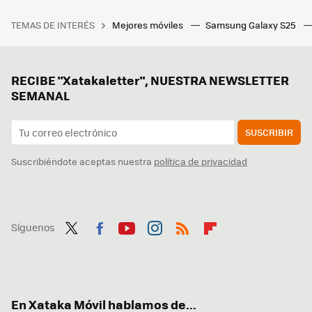
TEMAS DE INTERÉS
Mejores móviles
Samsung Galaxy S25
RECIBE "Xatakaletter", NUESTRA NEWSLETTER
SEMANAL
SUSCRIBIR
Suscribiéndote aceptas nuestra
política de privacidad
Síguenos
Twit
Fac
You
Inst
RSS
Flip
ter
ebo
tub
agr
boa
ok
e
am
rd
En Xataka Móvil hablamos de...