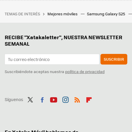
TEMAS DE INTERÉS
Mejores móviles
Samsung Galaxy S25
RECIBE "Xatakaletter", NUESTRA NEWSLETTER
SEMANAL
SUSCRIBIR
Suscribiéndote aceptas nuestra
política de privacidad
Síguenos
Twit
Fac
You
Inst
RSS
Flip
ter
ebo
tub
agr
boa
ok
e
am
rd