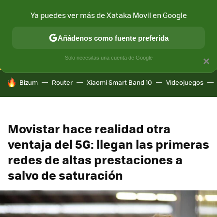
Ya puedes ver más de Xataka Movil en Google
CONECTIVIDAD
MÓVIL Y SOCIEDAD
APLICACIONES
COM
Añádenos como fuente preferida
Solo necesitas una cuenta de Google
×
HOY SE HABLA DE
Bizum
Router
Xiaomi Smart Band 10
Videojuegos
Movistar hace realidad otra
ventaja del 5G: llegan las primeras
redes de altas prestaciones a
salvo de saturación