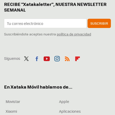
RECIBE "Xatakaletter", NUESTRA NEWSLETTER
SEMANAL
SUSCRIBIR
Suscribiéndote aceptas nuestra
política de privacidad
Síguenos
Twit
Fac
You
Inst
RSS
Flip
ter
ebo
tub
agr
boa
ok
e
am
rd
En Xataka Móvil hablamos de...
Movistar
Apple
Xiaomi
Aplicaciones