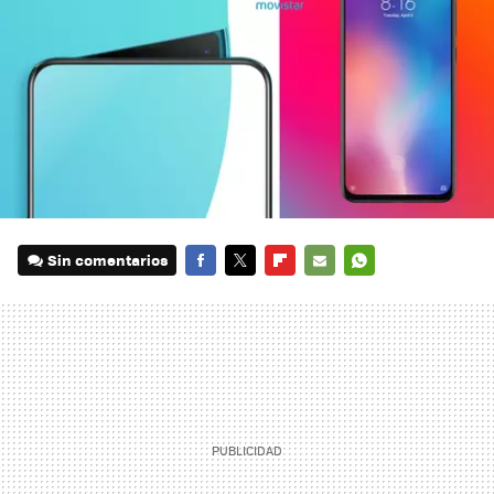
Sin comentarios
FACEBOOK
TWITTER
FLIPBOARD
E-
WHATSAPP
MAIL