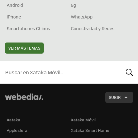
Android
5g
iPhone
WhatsApp
Smartphones Chinos
Conectividad y Redes
VER MÁS TEMAS
BUSCA
SUBIR
Xataka
Xataka Móvil
Applesfera
Xataka Smart Home