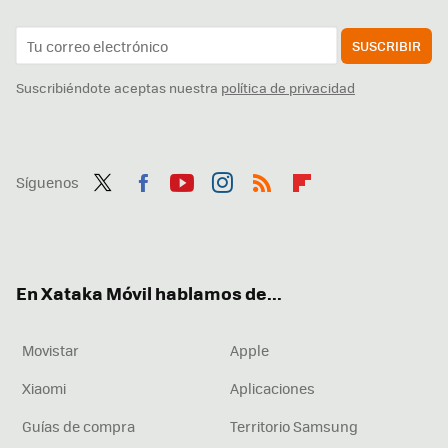
SUSCRIBIR
Suscribiéndote aceptas nuestra
política de privacidad
Síguenos
Twit
Fac
You
Inst
RSS
Flip
ter
ebo
tub
agr
boa
ok
e
am
rd
En Xataka Móvil hablamos de...
Movistar
Apple
Xiaomi
Aplicaciones
Guías de compra
Territorio Samsung