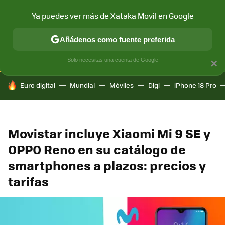
Ya puedes ver más de Xataka Movil en Google
CONECTIVIDAD
MÓVIL Y SOCIEDAD
APLICACIONES
COM
Añádenos como fuente preferida
Solo necesitas una cuenta de Google
×
HOY SE HABLA DE
Euro digital
Mundial
Móviles
Digi
iPhone 18 Pro
Movistar incluye Xiaomi Mi 9 SE y
OPPO Reno en su catálogo de
smartphones a plazos: precios y
tarifas