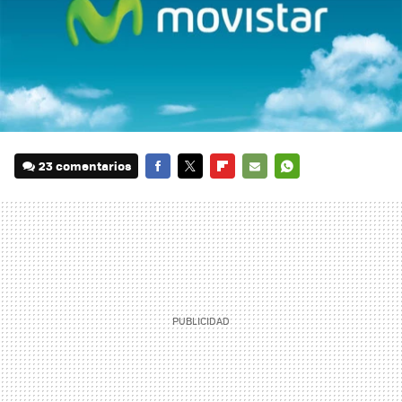
23 comentarios
FACEBOOK
TWITTER
FLIPBOARD
E-
WHATSAPP
MAIL