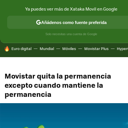
Ya puedes ver más de Xataka Movil en Google
MENÚ
NUEVO
Añádenos como fuente preferida
CONECTIVIDAD
MÓVIL Y SOCIEDAD
APLICACIONES
COM
Solo necesitas una cuenta de Google
HOY SE HABLA DE
Euro digital
Mundial
Móviles
Movistar Plus
Hyper
Movistar quita la permanencia
excepto cuando mantiene la
permanencia