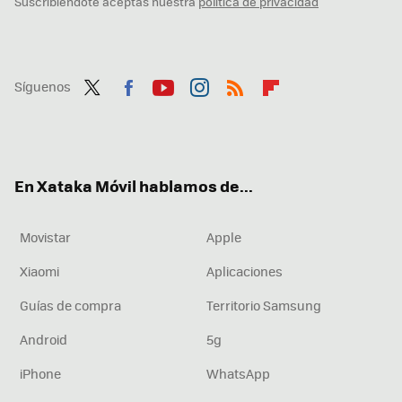
Suscribiéndote aceptas nuestra
política de privacidad
Síguenos
Twit
Fac
You
Inst
RSS
Flip
ter
ebo
tub
agr
boa
ok
e
am
rd
En Xataka Móvil hablamos de...
Movistar
Apple
Xiaomi
Aplicaciones
Guías de compra
Territorio Samsung
Android
5g
iPhone
WhatsApp