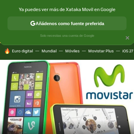
Ya puedes ver más de Xataka Movil en Google
CONECTIVIDAD
MÓVIL Y SOCIEDAD
APLICACIONES
COM
Añádenos como fuente preferida
Solo necesitas una cuenta de Google
×
HOY SE HABLA DE
Euro digital
Mundial
Móviles
Movistar Plus
iOS 27