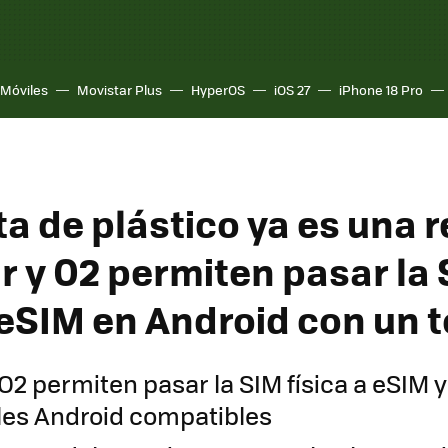
Móviles
Movistar Plus
HyperOS
iOS 27
iPhone 18 Pro
ta de plástico ya es una r
r y O2 permiten pasar la
a eSIM en Android con un 
O2 permiten pasar la SIM física a eSIM 
les Android compatibles​