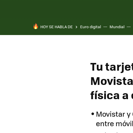
HOY SE HABLA DE
Euro digital
Mundial
Tu tarje
Movista
física 
Movistar y 
entre móvi