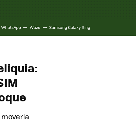
WhatsApp
Waze
Samsung Galaxy Ring
eliquia:
 SIM
toque
y moverla