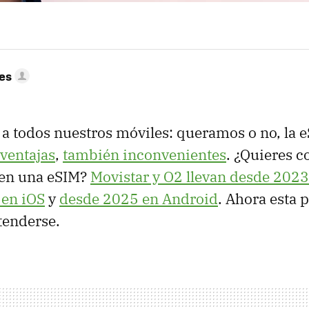
res
 a todos nuestros móviles: queramos o no, la e
ventajas
,
también inconvenientes
. ¿Quieres c
en una eSIM?
Movistar y O2 llevan desde 2023
 en iOS
y
desde 2025 en Android
. Ahora esta 
tenderse.