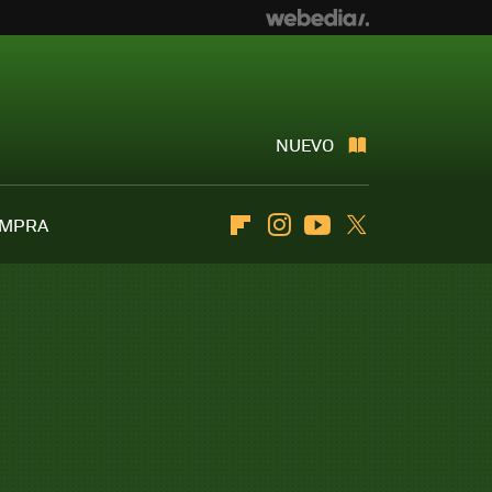
NUEVO
OMPRA
Flipboard
Instagram
Youtube
Twitter