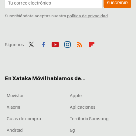
SUSCRIBIR
Suscribiéndote aceptas nuestra
política de privacidad
Síguenos
Twit
Fac
You
Inst
RSS
Flip
ter
ebo
tub
agr
boa
ok
e
am
rd
En Xataka Móvil hablamos de...
Movistar
Apple
Xiaomi
Aplicaciones
Guías de compra
Territorio Samsung
Android
5g