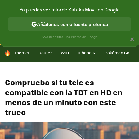
Ya puedes ver más de Xataka Movil en Google
CONECTIVIDAD
MÓVIL Y SOCIEDAD
APLICACIONES
COM
Añádenos como fuente preferida
Solo necesitas una cuenta de Google
×
HOY SE HABLA DE
Ethernet
Router
WiFi
iPhone 17
Pokémon Go
Comprueba si tu tele es
compatible con la TDT en HD en
menos de un minuto con este
truco