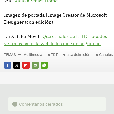
Vía |
Xataka Smart Home
Imagen de portada | Image Creator de Microsoft
Designer (con edición)
En Xataka Móvil |
Qué canales de la TDT puedes
ver en casa: esta web te los dice en segundos
TEMAS
Multimedia
TDT
alta definición
Canales 
FACEBOOK
TWITTER
FLIPBOARD
E-
WHATSAPP
MAIL
Comentarios cerrados