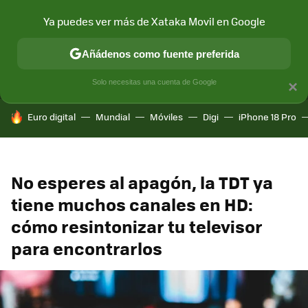
Ya puedes ver más de Xataka Movil en Google
MENÚ
NUEVO
Añádenos como fuente preferida
CONECTIVIDAD
MÓVIL Y SOCIEDAD
APLICACIONES
COM
Solo necesitas una cuenta de Google
×
HOY SE HABLA DE
Euro digital
Mundial
Móviles
Digi
iPhone 18 Pro
No esperes al apagón, la TDT ya
tiene muchos canales en HD:
cómo resintonizar tu televisor
para encontrarlos