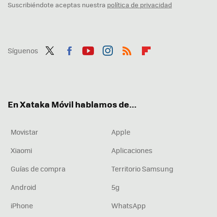
Suscribiéndote aceptas nuestra
política de privacidad
Síguenos
Twit
Fac
You
Inst
RSS
Flip
ter
ebo
tub
agr
boa
ok
e
am
rd
En Xataka Móvil hablamos de...
Movistar
Apple
Xiaomi
Aplicaciones
Guías de compra
Territorio Samsung
Android
5g
iPhone
WhatsApp