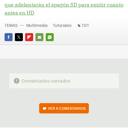
que adelantarán el apagón SD para emitir cuanto
antes en HD
TEMAS
Multimedia
Tutoriales
TDT
FACEBOOK
TWITTER
FLIPBOARD
E-
WHATSAPP
MAIL
Comentarios cerrados
VER
6 COMENTARIOS