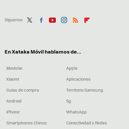
Síguenos
Twit
Fac
You
Inst
RSS
Flip
ter
ebo
tub
agr
boa
ok
e
am
rd
En Xataka Móvil hablamos de...
Movistar
Apple
Xiaomi
Aplicaciones
Guías de compra
Territorio Samsung
Android
5g
iPhone
WhatsApp
Smartphones Chinos
Conectividad y Redes