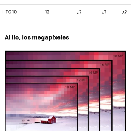
HTC 10
12
¿?
¿?
¿?
Al lío, los megapíxeles