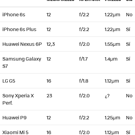
iPhone 6s
12
f/2.2
1.22µm
No
iPhone 6s Plus
12
f/2.2
1.22µm
Sí
Huawei Nexus 6P
12,3
f/2.0
1.55µm
Sí
Samsung Galaxy
12
f/1.7
1.4µm
Sí
S7
LG G5
16
f/1.8
1.12µm
Sí
Sony Xperia X
23
f/2.0
¿?
No
Perf.
Huawei P9
12
f/2.2
1.25µm
No
Xiaomi Mi 5
16
f/2.0
1.12µm
Sí