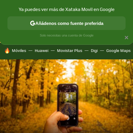
Ya puedes ver más de Xataka Movil en Google
CONECTIVIDAD
MÓVIL Y SOCIEDAD
APLICACIONES
COM
Añádenos como fuente preferida
Solo necesitas una cuenta de Google
×
HOY SE HABLA DE
Móviles
Huawei
Movistar Plus
Digi
Google Maps