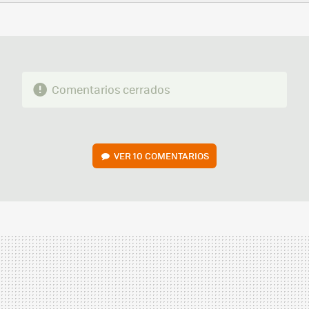
FACEBOOK
TWITTER
FLIPBOARD
E-
WHATSAPP
MAIL
Comentarios cerrados
VER
10 COMENTARIOS