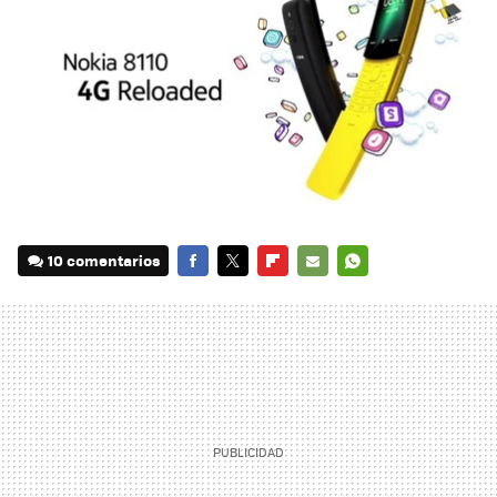
10 comentarios
FACEBOOK
TWITTER
FLIPBOARD
E-
WHATSAPP
MAIL