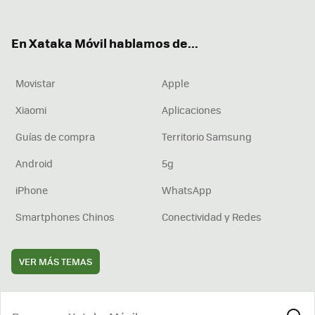
ter
ebo
tub
agr
boa
ok
e
am
rd
En Xataka Móvil hablamos de...
Movistar
Apple
Xiaomi
Aplicaciones
Guías de compra
Territorio Samsung
Android
5g
iPhone
WhatsApp
Smartphones Chinos
Conectividad y Redes
VER MÁS TEMAS