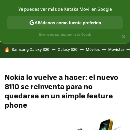
Ya puedes ver más de Xataka Movil en Google
CONECTIVIDAD
MÓVIL Y SOCIEDAD
APLICACIONES
COM
Añádenos como fuente preferida
Solo necesitas una cuenta de Google
×
HOY SE HABLA DE
Samsung Galaxy S26
Galaxy S26
Móviles
Movistar
Nokia lo vuelve a hacer: el nuevo
8110 se reinventa para no
quedarse en un simple feature
phone