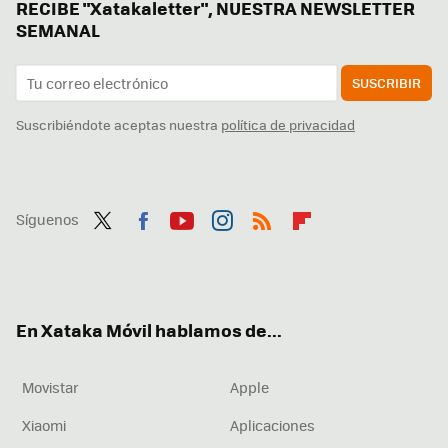
RECIBE "Xatakaletter", NUESTRA NEWSLETTER
SEMANAL
SUSCRIBIR
Suscribiéndote aceptas nuestra
política de privacidad
Síguenos
Twit
Fac
You
Inst
RSS
Flip
ter
ebo
tub
agr
boa
ok
e
am
rd
En Xataka Móvil hablamos de...
Movistar
Apple
Xiaomi
Aplicaciones