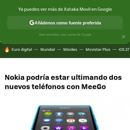
Ya puedes ver más de Xataka Movil en Google
CONECTIVIDAD
MÓVIL Y SOCIEDAD
APLICACIONES
COM
Añádenos como fuente preferida
Solo necesitas una cuenta de Google
×
HOY SE HABLA DE
Euro digital
Mundial
Móviles
Movistar Plus
iOS 27
Nokia podría estar ultimando dos
nuevos teléfonos con MeeGo