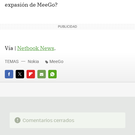
expasión de MeeGo?
Vía |
Netbook News
.
TEMAS
Nokia
MeeGo
FACEBOOK
TWITTER
FLIPBOARD
E-
WHATSAPP
MAIL
Comentarios cerrados