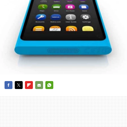
FACEBOOK
TWITTER
FLIPBOARD
E-
WHATSAPP
MAIL