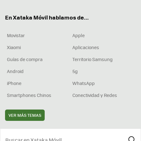
ter
ebo
tub
agr
boa
ok
e
am
rd
En Xataka Móvil hablamos de...
Movistar
Apple
Xiaomi
Aplicaciones
Guías de compra
Territorio Samsung
Android
5g
iPhone
WhatsApp
Smartphones Chinos
Conectividad y Redes
VER MÁS TEMAS