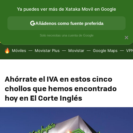
Ya puedes ver más de Xataka Movil en Google
CONECTIVIDAD
MÓVIL Y SOCIEDAD
APLICACIONES
Añádenos como fuente preferida
Solo necesitas una cuenta de Google
×
HOY SE HABLA DE
Móviles
Movistar Plus
Movistar
Google Maps
VP
Ahórrate el IVA en estos cinco
chollos que hemos encontrado
hoy en El Corte Inglés