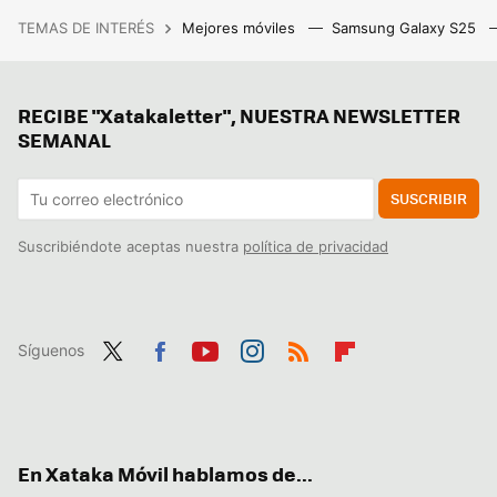
TEMAS DE INTERÉS
Mejores móviles
Samsung Galaxy S25
RECIBE "Xatakaletter", NUESTRA NEWSLETTER
SEMANAL
SUSCRIBIR
Suscribiéndote aceptas nuestra
política de privacidad
Síguenos
Twit
Fac
You
Inst
RSS
Flip
ter
ebo
tub
agr
boa
ok
e
am
rd
En Xataka Móvil hablamos de...