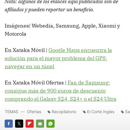
Nota: algunos de los enlaces aquí publicados son de
afiliados y pueden reportar un beneficio.
Imágenes| Webedia, Samsung, Apple, Xiaomi y
Motorola
En Xataka Móvil |
Google Maps encuentra la
solución para el mayor problema del GPS:
navegar en un túnel
En Xataka Móvil Ofertas |
Fan de Samsung:
consigue más de 900 euros de descuento
comprando el Galaxy S24, S24+ o el S24 Ultra
TEMAS
Ofertas
Recopilatorio
El Corte Ingles
S