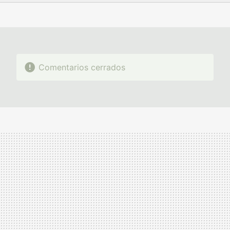
FACEBOOK
TWITTER
FLIPBOARD
E-
WHATSAPP
MAIL
Comentarios cerrados