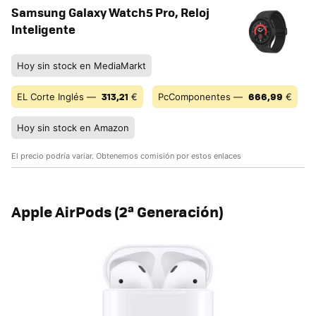
Samsung Galaxy Watch5 Pro, Reloj
Inteligente
Hoy sin stock en MediaMarkt
313,21
666,99
EL Corte Inglés —
€
PcComponentes —
€
Hoy sin stock en Amazon
El precio podría variar. Obtenemos comisión por estos enlaces
Apple AirPods (2ª Generación)