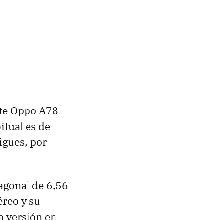
ste Oppo A78
itual es de
igues, por
agonal de 6,56
éreo y su
 versión en