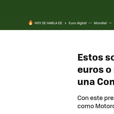
HOY SE HABLA DE
Euro digital
Mundial
Estos s
euros o
una Co
Con este pre
como Motorol