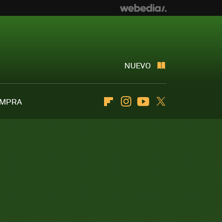
NUEVO
OMPRA
Flipboard
Instagram
Youtube
Twitter