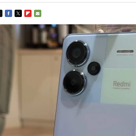
FACEBOOK
TWITTER
FLIPBOARD
E-
MAIL