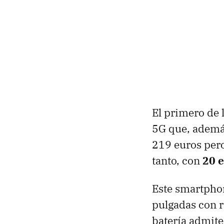
El primero de
5G que, además
219 euros pero
tanto, con
20 
Este smartph
pulgadas con r
batería admit