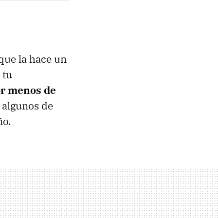
 que la hace un
 tu
or menos de
 algunos de
ño.