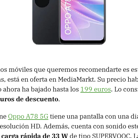
 los móviles que queremos recomendarte es e
, está en oferta en MediaMarkt. Su precio hab
 ahora ha bajado hasta los
199 euros
. Lo cons
euros de descuento
.
one
Oppo A78 5G
tiene una pantalla con una di
esolución HD. Además, cuenta con sonido est
e
carga rápida de 33 W
de tipo SUPERVOOC. La