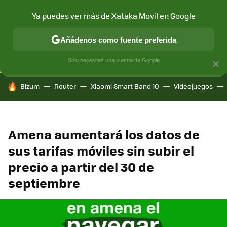
Ya puedes ver más de Xataka Movil en Google
CONECTIVIDAD
MÓVIL Y SOCIEDAD
APLICACIONES
COM
Añádenos como fuente preferida
Solo necesitas una cuenta de Google
×
HOY SE HABLA DE
Bizum
Router
Xiaomi Smart Band 10
Videojuegos
Amena aumentará los datos de
sus tarifas móviles sin subir el
precio a partir del 30 de
septiembre