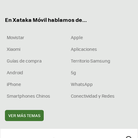
ter
ebo
tub
agr
boa
ok
e
am
rd
En Xataka Móvil hablamos de...
Movistar
Apple
Xiaomi
Aplicaciones
Guías de compra
Territorio Samsung
Android
5g
iPhone
WhatsApp
Smartphones Chinos
Conectividad y Redes
VER MÁS TEMAS