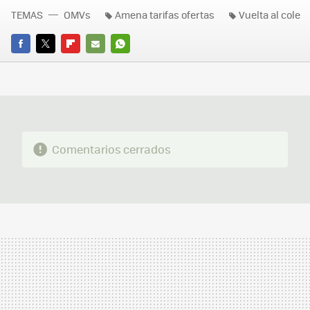
TEMAS
OMVs
Amena tarifas ofertas
Vuelta al cole
FACEBOOK
TWITTER
FLIPBOARD
E-
WHATSAPP
MAIL
Comentarios cerrados