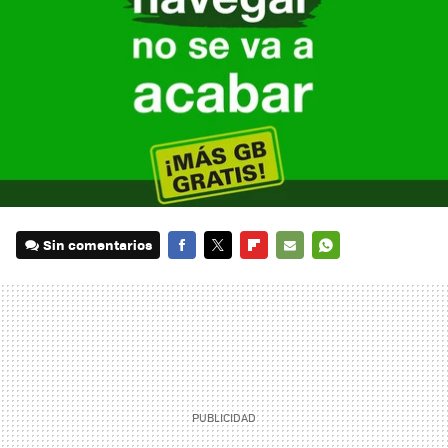
Sin comentarios
FACEBOOK
TWITTER
FLIPBOARD
E-
WHATSAPP
MAIL