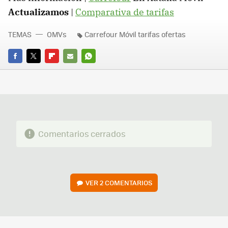
Actualizamos
|
Comparativa de tarifas
TEMAS
OMVs
Carrefour Móvil tarifas ofertas
FACEBOOK
TWITTER
FLIPBOARD
E-
WHATSAPP
MAIL
Comentarios cerrados
VER
2 COMENTARIOS