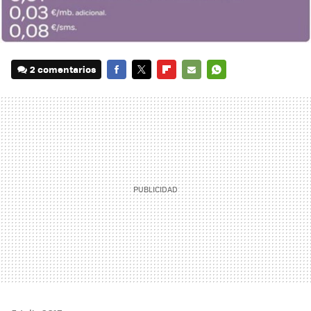
2 comentarios
FACEBOOK
TWITTER
FLIPBOARD
E-
WHATSAPP
MAIL