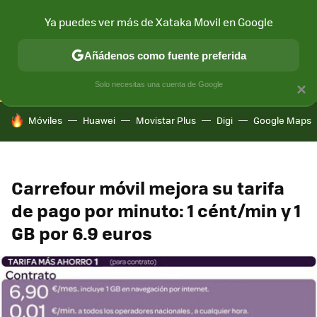
Ya puedes ver más de Xataka Movil en Google
CONECTIVIDAD
MÓVIL Y SOCIEDAD
APLICACIONES
COM
Añádenos como fuente preferida
Solo necesitas una cuenta de Google
×
HOY SE HABLA DE
Móviles
Huawei
Movistar Plus
Digi
Google Maps
Carrefour móvil mejora su tarifa
de pago por minuto: 1 cént/min y 1
GB por 6.9 euros