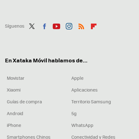
Síguenos
Twit
Fac
You
Inst
RSS
Flip
ter
ebo
tub
agr
boa
ok
e
am
rd
En Xataka Móvil hablamos de...
Movistar
Apple
Xiaomi
Aplicaciones
Guías de compra
Territorio Samsung
Android
5g
iPhone
WhatsApp
Smartphones Chinos
Conectividad y Redes