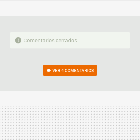
FACEBOOK
TWITTER
FLIPBOARD
E-
WHATSAPP
MAIL
Comentarios cerrados
VER
4 COMENTARIOS