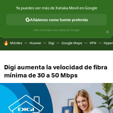
Ya puedes ver más de Xataka Movil en Google
CONECTIVIDAD
MÓVIL Y SOCIEDAD
APLICACIONES
COM
Añádenos como fuente preferida
Solo necesitas una cuenta de Google
×
HOY SE HABLA DE
Móviles
Huawei
Digi
Google Maps
VPN
Hype
Digi aumenta la velocidad de fibra
mínima de 30 a 50 Mbps