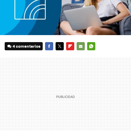
4 comentarios
FACEBOOK
TWITTER
FLIPBOARD
E-
WHATSAPP
MAIL