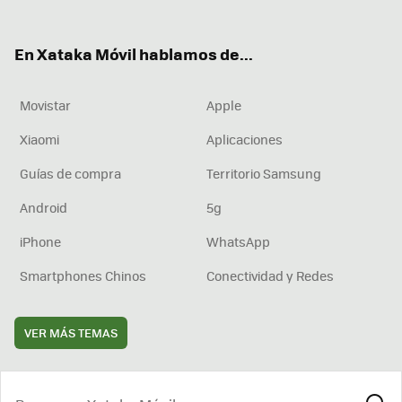
ter
ebo
tub
agr
boa
ok
e
am
rd
En Xataka Móvil hablamos de...
Movistar
Apple
Xiaomi
Aplicaciones
Guías de compra
Territorio Samsung
Android
5g
iPhone
WhatsApp
Smartphones Chinos
Conectividad y Redes
VER MÁS TEMAS