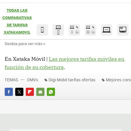
TODAS LAS
COMPARATIVAS
DE TARIFAS
XATAKAMOVIL
En Xataka Móvil |
Las mejores tarifas móviles en
función de su cobertura
.
TEMAS
OMVs
Digi Mobil tarifas ofertas
Mejores con
FACEBOOK
TWITTER
FLIPBOARD
E-
WHATSAPP
MAIL