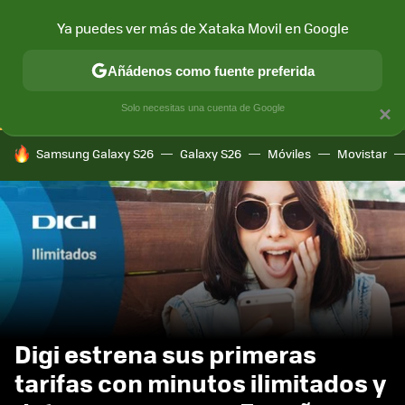
Ya puedes ver más de Xataka Movil en Google
CONECTIVIDAD
MÓVIL Y SOCIEDAD
APLICACIONES
COM
Añádenos como fuente preferida
Solo necesitas una cuenta de Google
×
HOY SE HABLA DE
Samsung Galaxy S26
Galaxy S26
Móviles
Movistar
Digi estrena sus primeras
tarifas con minutos ilimitados y