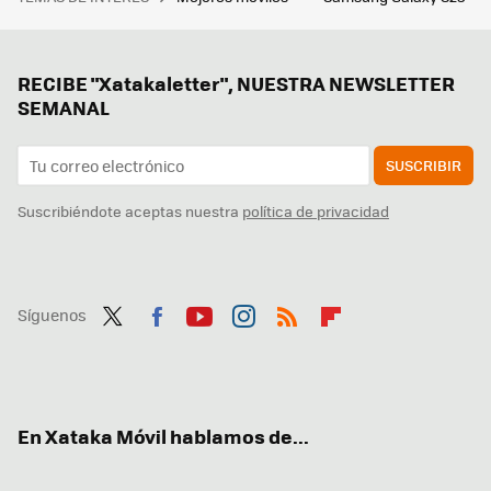
RECIBE "Xatakaletter", NUESTRA NEWSLETTER
SEMANAL
SUSCRIBIR
Suscribiéndote aceptas nuestra
política de privacidad
Síguenos
Twit
Fac
You
Inst
RSS
Flip
ter
ebo
tub
agr
boa
ok
e
am
rd
En Xataka Móvil hablamos de...