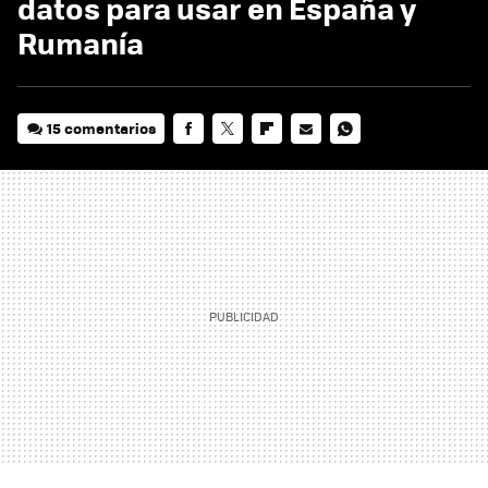
datos para usar en España y
Rumanía
15 comentarios
FACEBOOK
TWITTER
FLIPBOARD
E-
WHATSAPP
MAIL