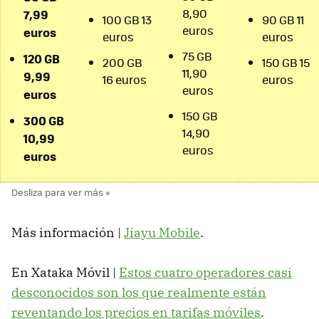
8,90
7,99
100 GB 13
90 GB 11
euros
euros
euros
euros
75 GB
120 GB
200 GB
150 GB 15
11,90
9,99
16 euros
euros
euros
euros
150 GB
300 GB
14,90
10,99
euros
euros
Más información |
Jiayu Mobile
.
En Xataka Móvil |
Estos cuatro operadores casi
desconocidos son los que realmente están
reventando los precios en tarifas móviles
.