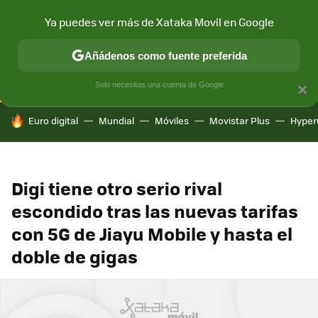
Ya puedes ver más de Xataka Movil en Google
CONECTIVIDAD
MÓVIL Y SOCIEDAD
APLICACIONES
COM
Añádenos como fuente preferida
Solo necesitas una cuenta de Google
×
HOY SE HABLA DE
Euro digital
Mundial
Móviles
Movistar Plus
Hyper
Digi tiene otro serio rival
escondido tras las nuevas tarifas
con 5G de Jiayu Mobile y hasta el
doble de gigas