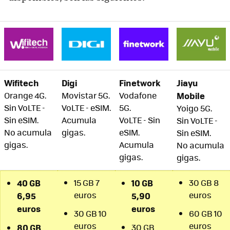
Wifitech
Digi
Finetwork
Jiayu
Orange 4G.
Movistar 5G.
Vodafone
Mobile
Sin VoLTE -
VoLTE - eSIM.
5G.
Yoigo 5G.
Sin eSIM.
Acumula
VoLTE - Sin
Sin VoLTE -
No acumula
gigas.
eSIM.
Sin eSIM.
gigas.
Acumula
No acumula
gigas.
gigas.
40 GB
15 GB 7
10 GB
30 GB 8
euros
euros
6,95
5,90
euros
euros
30 GB 10
60 GB 10
euros
euros
80 GB
30 GB