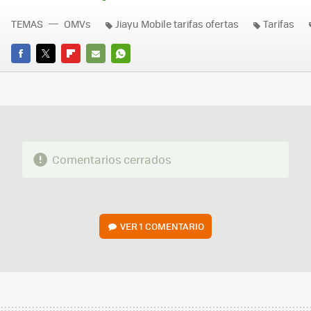
TEMAS
OMVs
Jiayu Mobile tarifas ofertas
Tarifas
FACEBOOK
TWITTER
FLIPBOARD
E-
WHATSAPP
MAIL
Comentarios cerrados
VER
1 COMENTARIO