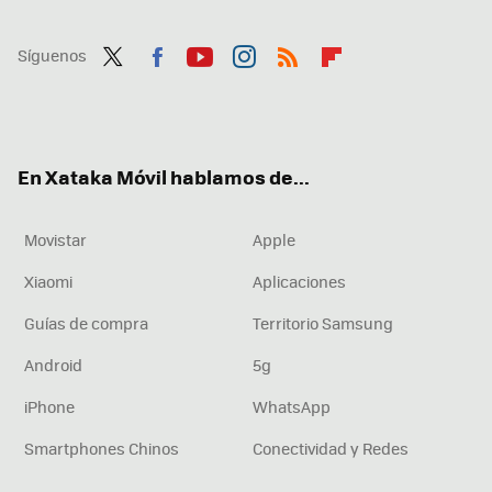
Síguenos
Twit
Fac
You
Inst
RSS
Flip
ter
ebo
tub
agr
boa
ok
e
am
rd
En Xataka Móvil hablamos de...
Movistar
Apple
Xiaomi
Aplicaciones
Guías de compra
Territorio Samsung
Android
5g
iPhone
WhatsApp
Smartphones Chinos
Conectividad y Redes