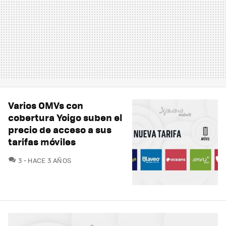
Varios OMVs con
cobertura Yoigo suben el
precio de acceso a sus
tarifas móviles
COMENTARIOS
3
HACE 3 AÑOS