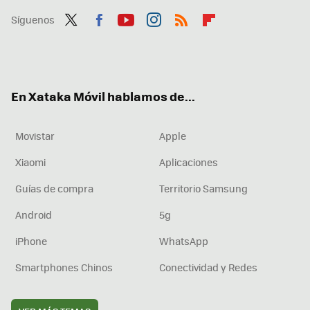
Síguenos
Twit
Fac
You
Inst
RSS
Flip
ter
ebo
tub
agr
boa
ok
e
am
rd
En Xataka Móvil hablamos de...
Movistar
Apple
Xiaomi
Aplicaciones
Guías de compra
Territorio Samsung
Android
5g
iPhone
WhatsApp
Smartphones Chinos
Conectividad y Redes