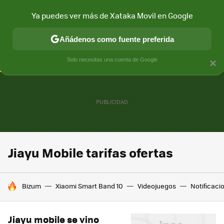
Ya puedes ver más de Xataka Movil en Google
CONECTIVIDAD
MÓVIL Y SOCIEDAD
APLICACIONES
COM
Añádenos como fuente preferida
Solo necesitas una cuenta de Google
×
Jiayu Mobile tarifas ofertas
HOY SE HABLA DE
Bizum
Xiaomi Smart Band 10
Videojuegos
Notificaci
Jiayu mobile se vino