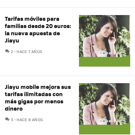
Tarifas móviles para
familias desde 20 euros:
la nueva apuesta de
Jiayu
COMENTARIOS
2
HACE 7 AÑOS
Jiayu mobile mejora sus
tarifas ilimitadas con
más gigas por menos
dinero
COMENTARIOS
3
HACE 8 AÑOS