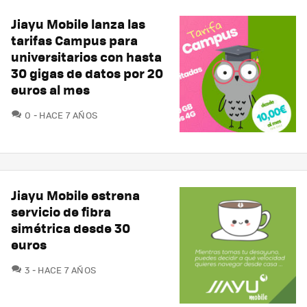
Jiayu Mobile lanza las
tarifas Campus para
universitarios con hasta
30 gigas de datos por 20
euros al mes
COMENTARIOS
0
HACE 7 AÑOS
Jiayu Mobile estrena
servicio de fibra
simétrica desde 30
euros
COMENTARIOS
3
HACE 7 AÑOS