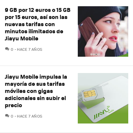
9 GB por 12 euros o 15 GB
por 15 euros, así son las
nuevas tarifas con
minutos ilimitados de
Jiayu Mobile
COMENTARIOS
0
HACE 7 AÑOS
Jiayu Mobile impulsa la
mayoría de sus tarifas
móviles con gigas
adicionales sin subir el
precio
COMENTARIOS
0
HACE 7 AÑOS