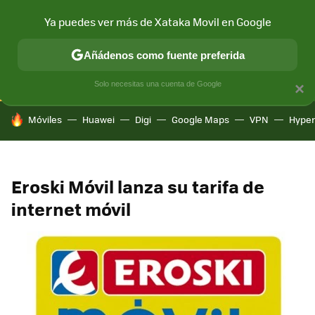
Ya puedes ver más de Xataka Movil en Google
CONECTIVIDAD
MÓVIL Y SOCIEDAD
APLICACIONES
COM
Añádenos como fuente preferida
Solo necesitas una cuenta de Google
×
HOY SE HABLA DE
Móviles
Huawei
Digi
Google Maps
VPN
Hype
Eroski Móvil lanza su tarifa de
internet móvil