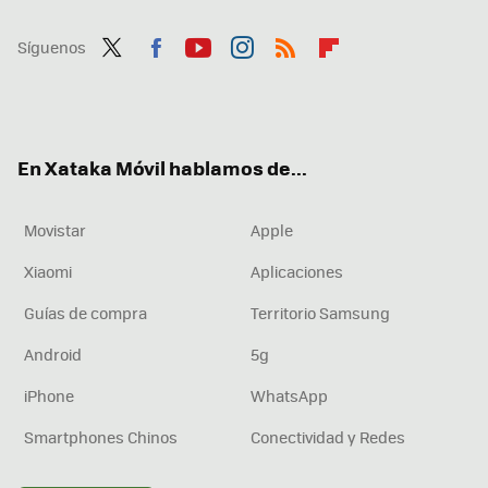
Síguenos
Twit
Fac
You
Inst
RSS
Flip
ter
ebo
tub
agr
boa
ok
e
am
rd
En Xataka Móvil hablamos de...
Movistar
Apple
Xiaomi
Aplicaciones
Guías de compra
Territorio Samsung
Android
5g
iPhone
WhatsApp
Smartphones Chinos
Conectividad y Redes