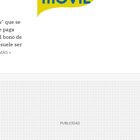
s" que se
se paga
l bono de
 suele ser
MÁS »