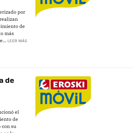
erizado por
realizan
cimiento de
to más
...
LEER MÁS
fa de
ucionó el
miento de
o con su