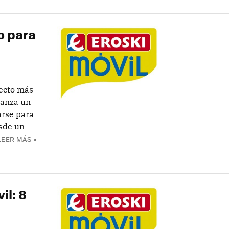
o para
fecto más
lanza un
arse para
esde un
LEER MÁS »
il: 8