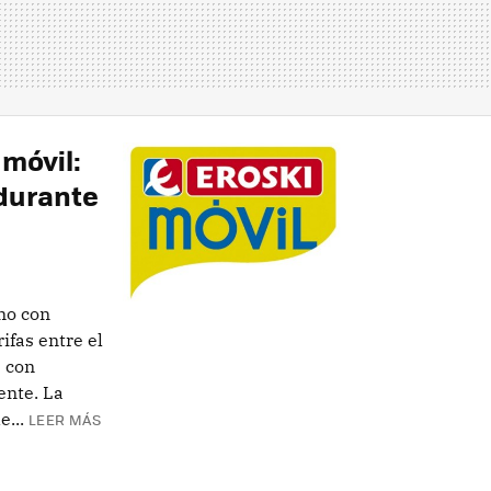
 móvil:
durante
no con
ifas entre el
e con
ente. La
...
LEER MÁS