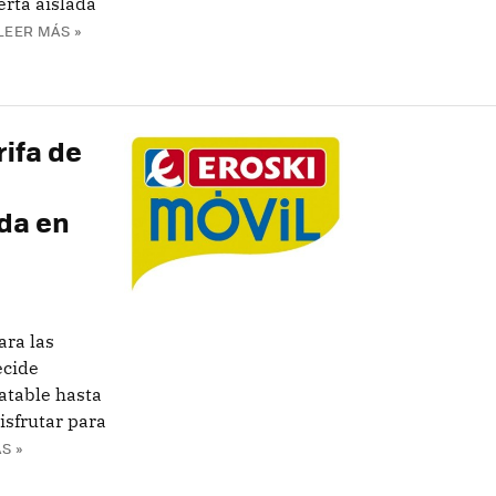
erta aislada
LEER MÁS »
rifa de
da en
ara las
ecide
ratable hasta
isfrutar para
S »