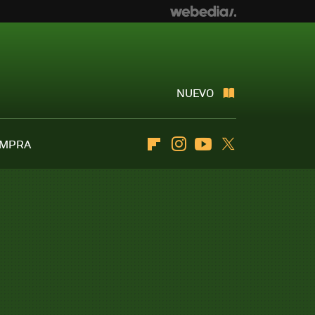
NUEVO
OMPRA
Flipboard
Instagram
Youtube
Twitter