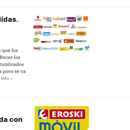
didas.
 que los
frecer los
stumbrados
a poco se va
 MÁS »
da con