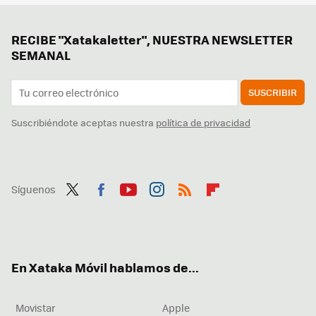
RECIBE "Xatakaletter", NUESTRA NEWSLETTER
SEMANAL
SUSCRIBIR
Suscribiéndote aceptas nuestra
política de privacidad
Síguenos
Twit
Fac
You
Inst
RSS
Flip
ter
ebo
tub
agr
boa
ok
e
am
rd
En Xataka Móvil hablamos de...
Movistar
Apple