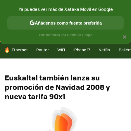
Ya puedes ver más de Xataka Movil en Google
CONECTIVIDAD
MÓVIL Y SOCIEDAD
APLICACIONES
COM
Añádenos como fuente preferida
Solo necesitas una cuenta de Google
×
HOY SE HABLA DE
Ethernet
Router
WiFi
iPhone 17
Netflix
Pokém
Euskaltel también lanza su
promoción de Navidad 2008 y
nueva tarifa 90x1