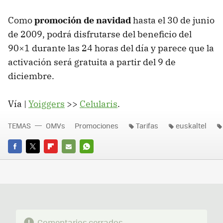
Como
promoción de navidad
hasta el 30 de junio
de 2009, podrá disfrutarse del beneficio del
90×1 durante las 24 horas del día y parece que la
activación será gratuita a partir del 9 de
diciembre.
Vía |
Yoiggers
>>
Celularis
.
TEMAS
OMVs
Promociones
Tarifas
euskaltel
FACEBOOK
TWITTER
FLIPBOARD
E-
WHATSAPP
MAIL
Comentarios cerrados