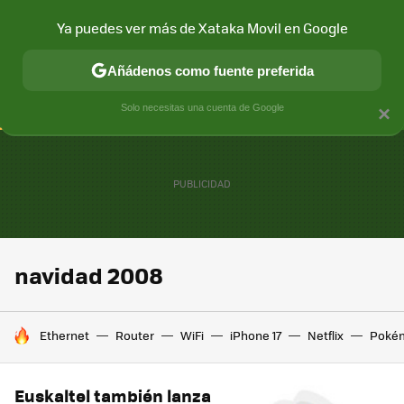
Ya puedes ver más de Xataka Movil en Google
CONECTIVIDAD
MÓVIL Y SOCIEDAD
APLICACIONES
COM
Añádenos como fuente preferida
Solo necesitas una cuenta de Google
×
navidad 2008
HOY SE HABLA DE
Ethernet
Router
WiFi
iPhone 17
Netflix
Poké
Euskaltel también lanza