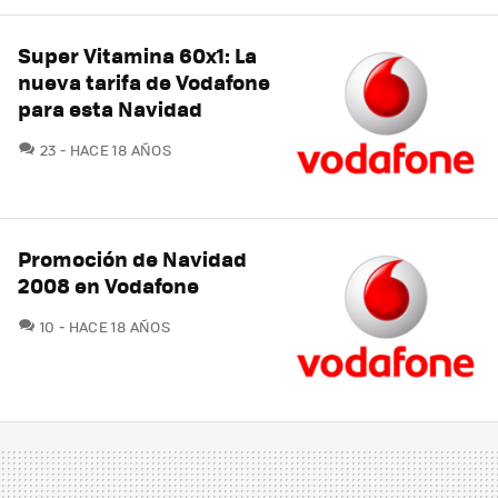
Super Vitamina 60x1: La
nueva tarifa de Vodafone
para esta Navidad
COMENTARIOS
23
HACE 18 AÑOS
Promoción de Navidad
2008 en Vodafone
COMENTARIOS
10
HACE 18 AÑOS