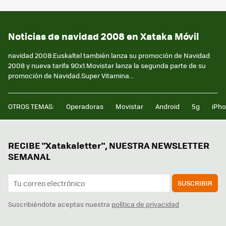
Noticias de navidad 2008 en Xataka Móvil
navidad 2008:Euskaltel también lanza su promoción de Navidad
2008 y nueva tarifa 90x1.Movistar lanza la segunda parte de su
promoción de Navidad.Super Vitamina...
OTROS TEMAS:
Operadoras
Movistar
Android
5g
iPh
RECIBE "Xatakaletter", NUESTRA NEWSLETTER
SEMANAL
SUSCRIBIR
Suscribiéndote aceptas nuestra
política de privacidad