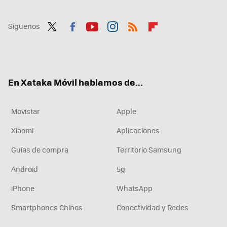
Síguenos
Twit
Fac
You
Inst
RSS
Flip
ter
ebo
tub
agr
boa
ok
e
am
rd
En Xataka Móvil hablamos de...
Movistar
Apple
Xiaomi
Aplicaciones
Guías de compra
Territorio Samsung
Android
5g
iPhone
WhatsApp
Smartphones Chinos
Conectividad y Redes