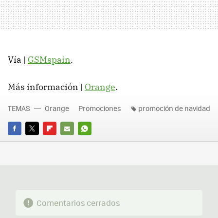
Vía |
GSMspain
.
Más información |
Orange
.
TEMAS
Orange
Promociones
promoción de navidad
FACEBOOK
TWITTER
FLIPBOARD
E-
WHATSAPP
MAIL
Comentarios cerrados