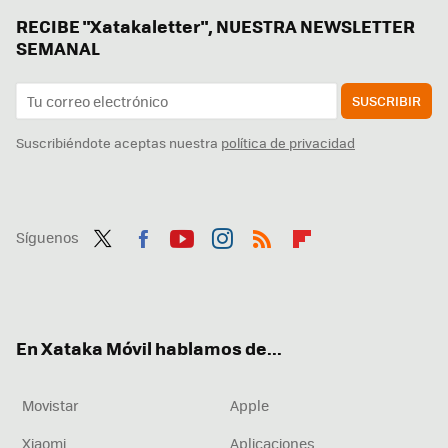
RECIBE "Xatakaletter", NUESTRA NEWSLETTER
SEMANAL
SUSCRIBIR
Suscribiéndote aceptas nuestra
política de privacidad
Síguenos
Twit
Fac
You
Inst
RSS
Flip
ter
ebo
tub
agr
boa
ok
e
am
rd
En Xataka Móvil hablamos de...
Movistar
Apple
Xiaomi
Aplicaciones