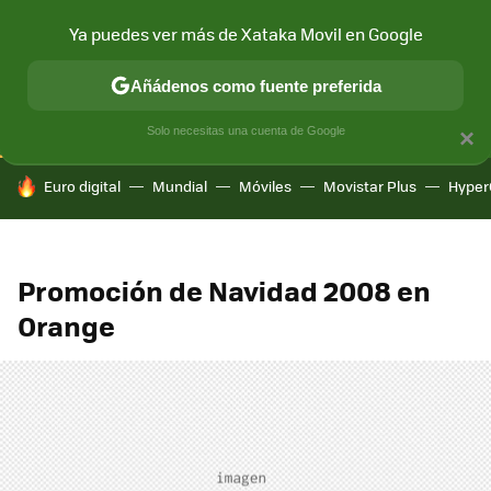
Ya puedes ver más de Xataka Movil en Google
CONECTIVIDAD
MÓVIL Y SOCIEDAD
APLICACIONES
COM
Añádenos como fuente preferida
Solo necesitas una cuenta de Google
×
HOY SE HABLA DE
Euro digital
Mundial
Móviles
Movistar Plus
Hyper
Promoción de Navidad 2008 en
Orange