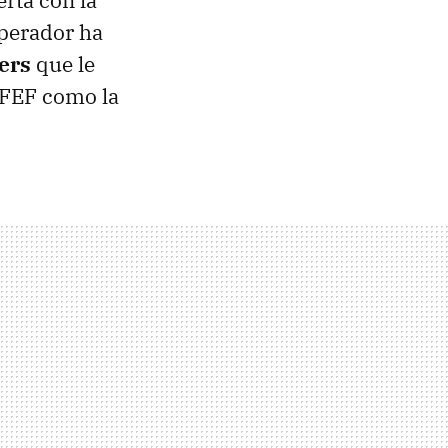
erta con la
operador ha
ers
que le
 RFEF como la