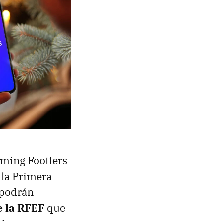
aming Footters
 la Primera
 podrán
de la RFEF
que