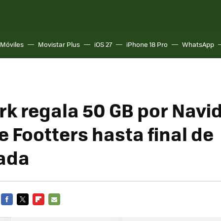
Móviles
Movistar Plus
iOS 27
iPhone 18 Pro
WhatsApp
rk regala 50 GB por Navid
e Footters hasta final de
ada
FACEBOOK
TWITTER
FLIPBOARD
E-