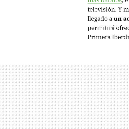
más baratos
, 
televisión. Y m
llegado a
un a
permitirá ofre
Primera Iberd