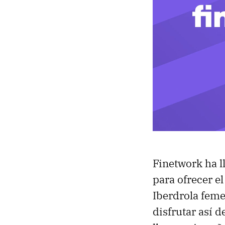
Finetwork ha l
para ofrecer e
Iberdrola feme
disfrutar así d