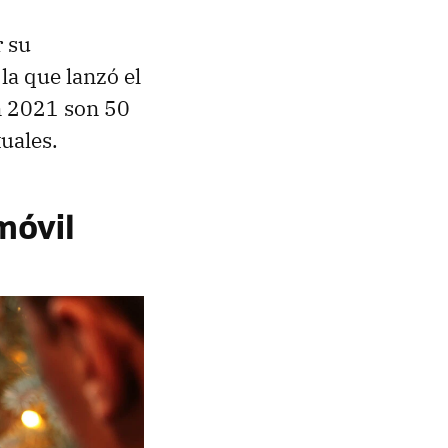
 su
a que lanzó el
n 2021 son 50
tuales.
móvil