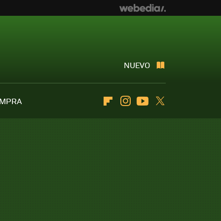
NUEVO
OMPRA
Flipboard
Instagram
Youtube
Twitter