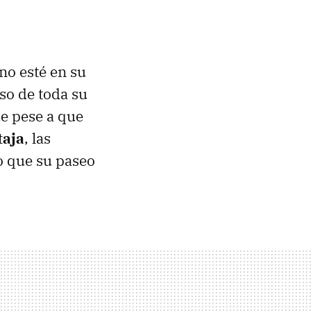
no esté en su
so de toda su
ue pese a que
taja
, las
o que su paseo