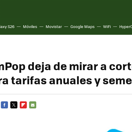
laxy S26
Móviles
Movistar
Google Maps
WiFi
Hyper
Pop deja de mirar a cort
ra tarifas anuales y seme
FACEBOOK
TWITTER
FLIPBOARD
E-
MAIL