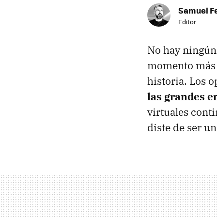
Samuel F
Editor
No hay ningún 
momento más co
historia. Los 
las grandes e
virtuales cont
diste de ser u