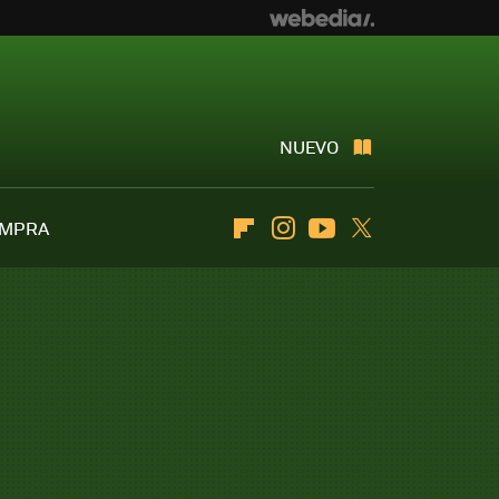
NUEVO
OMPRA
Flipboard
Instagram
Youtube
Twitter