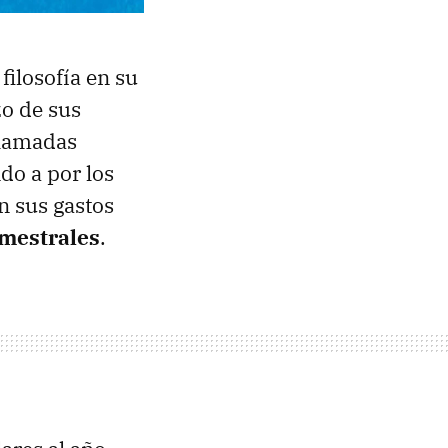
ilosofía en su
zo de sus
llamadas
o a por los
n sus gastos
emestrales
.