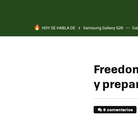
HOY SE HABLA DE
Samsung Galaxy S26
Ga
Freedom
y prepa
6 comentarios