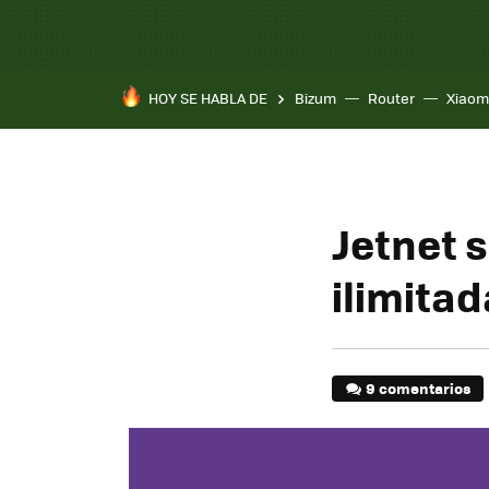
HOY SE HABLA DE
Bizum
Router
Xiaom
Jetnet 
ilimitad
9 comentarios