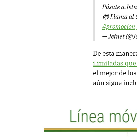
Pásate a Jet
😎 Llama al
#promocion
— Jetnet (@J
De esta manera
ilimitadas que
el mejor de lo
aún sigue incl