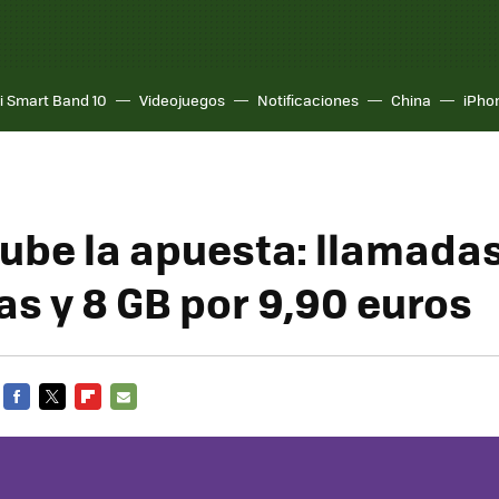
i Smart Band 10
Videojuegos
Notificaciones
China
iPho
sube la apuesta: llamada
as y 8 GB por 9,90 euros
FACEBOOK
TWITTER
FLIPBOARD
E-
MAIL