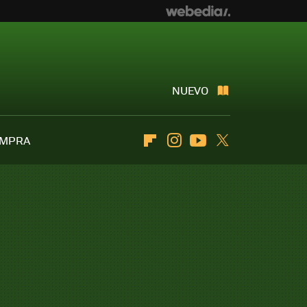
NUEVO
OMPRA
Flipboard
Instagram
Youtube
Twitter