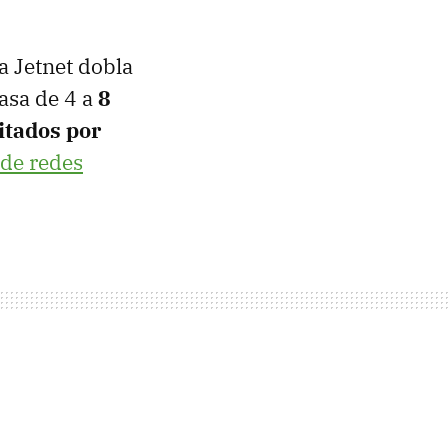
a Jetnet dobla
asa de 4 a
8
itados por
 de redes