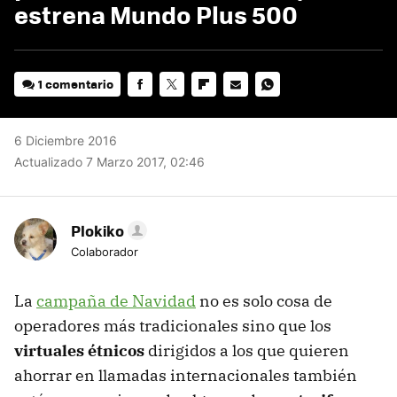
estrena Mundo Plus 500
1 comentario
FACEBOOK
TWITTER
FLIPBOARD
E-
WHATSAPP
MAIL
6 Diciembre 2016
Actualizado 7 Marzo 2017, 02:46
Plokiko
Colaborador
La
campaña de Navidad
no es solo cosa de
operadores más tradicionales sino que los
virtuales étnicos
dirigidos a los que quieren
ahorrar en llamadas internacionales también