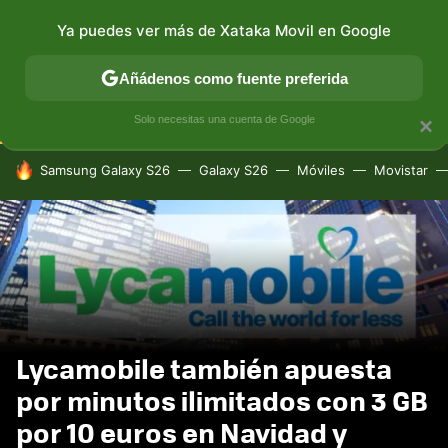
Ya puedes ver más de Xataka Movil en Google
CONECTIVIDAD
MÓVIL Y SOCIEDAD
APLICACIONES
Añádenos como fuente preferida
Solo necesitas una cuenta de Google
×
HOY SE HABLA DE
Samsung Galaxy S26
Galaxy S26
Móviles
Movistar
Lycamobile también apuesta
por minutos ilimitados con 3 GB
por 10 euros en Navidad y