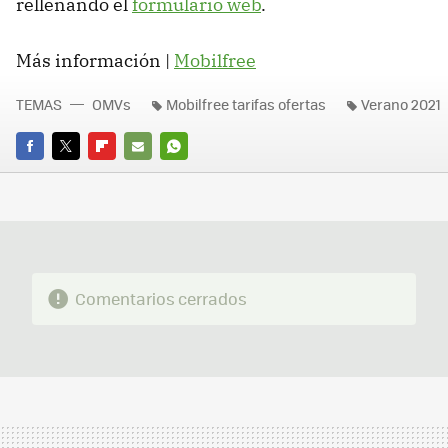
rellenando el
formulario web
.
Más información |
Mobilfree
TEMAS
OMVs
Mobilfree tarifas ofertas
Verano 2021
FACEBOOK
TWITTER
FLIPBOARD
E-
WHATSAPP
MAIL
Comentarios cerrados