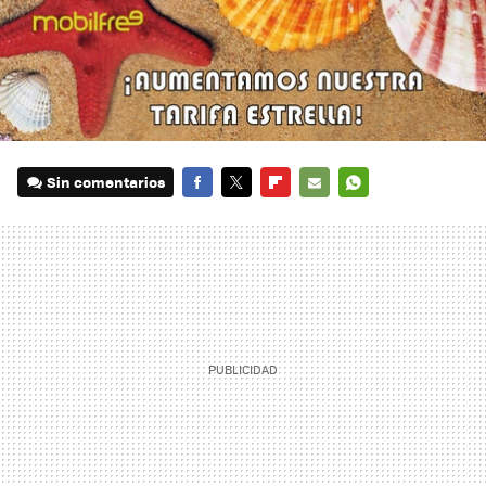
Sin comentarios
FACEBOOK
TWITTER
FLIPBOARD
E-
WHATSAPP
MAIL