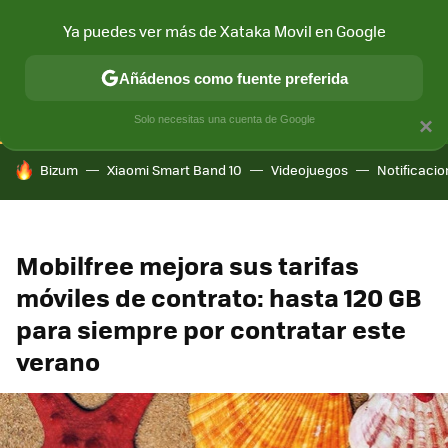
Ya puedes ver más de Xataka Movil en Google
CONECTIVIDAD
MÓVIL Y SOCIEDAD
APLICACIONES
COM
Añádenos como fuente preferida
Solo necesitas una cuenta de Google
×
HOY SE HABLA DE
Bizum
Xiaomi Smart Band 10
Videojuegos
Notificaci
Mobilfree mejora sus tarifas
móviles de contrato: hasta 120 GB
para siempre por contratar este
verano