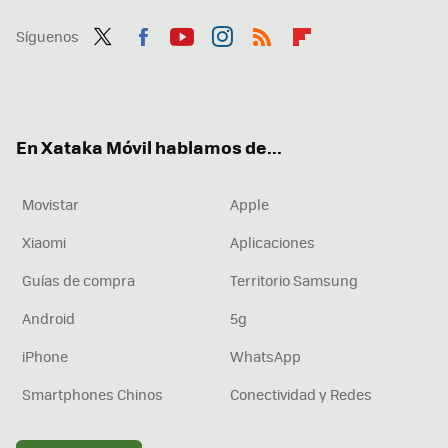
Síguenos
Twit
Fac
You
Inst
RSS
Flip
ter
ebo
tub
agr
boa
ok
e
am
rd
En Xataka Móvil hablamos de...
Movistar
Apple
Xiaomi
Aplicaciones
Guías de compra
Territorio Samsung
Android
5g
iPhone
WhatsApp
Smartphones Chinos
Conectividad y Redes