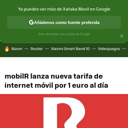
Ya puedes ver más de Xataka Movil en Google
CONECTIVIDAD
MÓVIL Y SOCIEDAD
APLICACIONES
COM
Añádenos como fuente preferida
Solo necesitas una cuenta de Google
×
HOY SE HABLA DE
Bizum
Router
Xiaomi Smart Band 10
Videojuegos
mobilR lanza nueva tarifa de
internet móvil por 1 euro al día