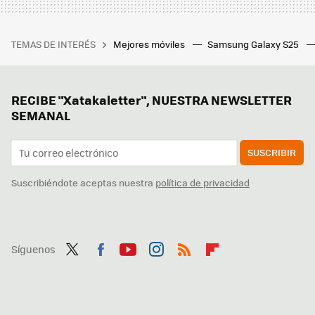
TEMAS DE INTERÉS
Mejores móviles
Samsung Galaxy S25
RECIBE "Xatakaletter", NUESTRA NEWSLETTER
SEMANAL
SUSCRIBIR
Suscribiéndote aceptas nuestra
política de privacidad
Síguenos
Twit
Fac
You
Inst
RSS
Flip
ter
ebo
tub
agr
boa
ok
e
am
rd