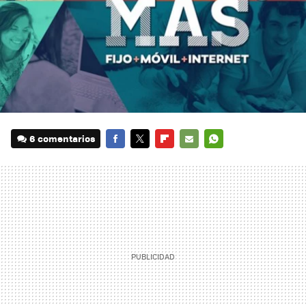
6 comentarios
FACEBOOK
TWITTER
FLIPBOARD
E-
WHATSAPP
MAIL