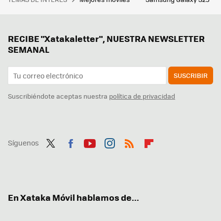
RECIBE "Xatakaletter", NUESTRA NEWSLETTER
SEMANAL
SUSCRIBIR
Suscribiéndote aceptas nuestra
política de privacidad
Síguenos
Twit
Fac
You
Inst
RSS
Flip
ter
ebo
tub
agr
boa
ok
e
am
rd
En Xataka Móvil hablamos de...