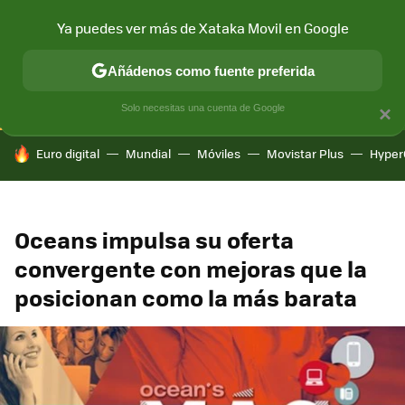
Ya puedes ver más de Xataka Movil en Google
CONECTIVIDAD
MÓVIL Y SOCIEDAD
APLICACIONES
COM
Añádenos como fuente preferida
Solo necesitas una cuenta de Google
×
HOY SE HABLA DE
Euro digital
Mundial
Móviles
Movistar Plus
Hyper
Oceans impulsa su oferta
convergente con mejoras que la
posicionan como la más barata