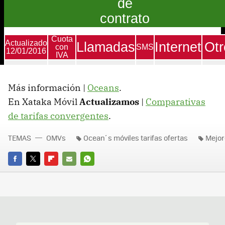
Más información |
Oceans
.
En Xataka Móvil
Actualizamos
|
Comparativas
de tarifas convergentes
.
TEMAS
OMVs
Ocean´s móviles tarifas ofertas
Mejor
FACEBOOK
TWITTER
FLIPBOARD
E-
WHATSAPP
MAIL