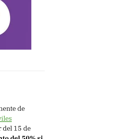
amente de
iles
r del 15 de
to del 50% si