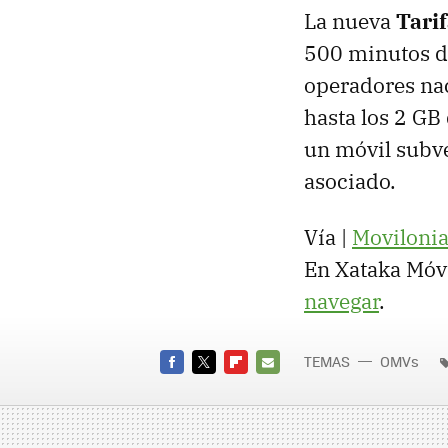
La nueva
Tari
500 minutos de
operadores na
hasta los 2 GB
un móvil subv
asociado.
Vía |
Moviloni
En Xataka Móv
navegar
.
TEMAS
OMVs
Ono io 
FACEBOOK
TWITTER
FLIPBOARD
E-
MAIL