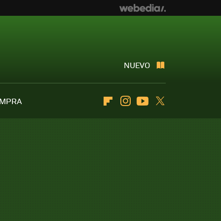
NUEVO
OMPRA
Flipboard
Instagram
Youtube
Twitter