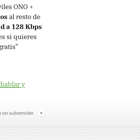
viles
ONO
+
tos
al resto de
ad a 128 Kbps
s si quieres
gratis”
 hablar y
 sin subvención