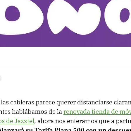
 las cableras parece querer distanciarse clar
antes hablábamos de la
renovada tienda de móv
s de Jazztel
, ahora nos enteramos que a parti
lanzará su Tarifa Plana 500 con un descuen