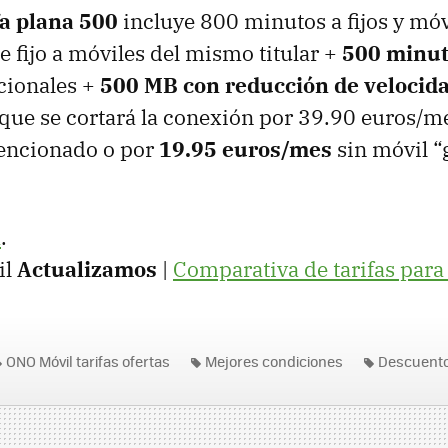
fa plana 500
incluye 800 minutos a fijos y mó
 fijo a móviles del mismo titular +
500 minu
cionales +
500 MB con reducción de velocid
 que se cortará la conexión por 39.90 euros/me
encionado o por
19.95 euros/mes
sin móvil “
a
.
il
Actualizamos
|
Comparativa de tarifas para
ONO Móvil tarifas ofertas
Mejores condiciones
Descuento
Contrato