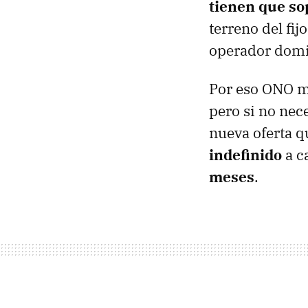
tienen que so
terreno del fi
operador domin
Por eso
ONO
m
pero si no nece
nueva oferta q
indefinido
a c
meses
.