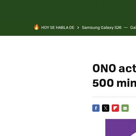
HOY SE HABLA DE
Samsung Galaxy S26
Ga
ONO act
500 min
FACEBOOK
TWITTER
FLIPBOARD
E-
MAIL