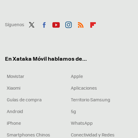
Síguenos
Twit
Fac
You
Inst
RSS
Flip
ter
ebo
tub
agr
boa
ok
e
am
rd
En Xataka Móvil hablamos de...
Movistar
Apple
Xiaomi
Aplicaciones
Guías de compra
Territorio Samsung
Android
5g
iPhone
WhatsApp
Smartphones Chinos
Conectividad y Redes