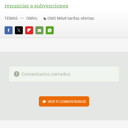
renunciar a subvenciones
TEMAS
OMVs
ONO Móvil tarifas ofertas
FACEBOOK
TWITTER
FLIPBOARD
E-
WHATSAPP
MAIL
Comentarios cerrados
VER
11 COMENTARIOS