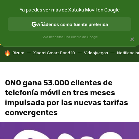
Ya puedes ver más de Xataka Movil en Google
CONECTIVIDAD
MÓVIL Y SOCIEDAD
APLICACIONES
COM
Añádenos como fuente preferida
Solo necesitas una cuenta de Google
×
HOY SE HABLA DE
Bizum
Xiaomi Smart Band 10
Videojuegos
Notificaci
ONO gana 53.000 clientes de
telefonía móvil en tres meses
impulsada por las nuevas tarifas
convergentes