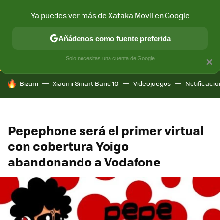
Ya puedes ver más de Xataka Movil en Google
CONECTIVIDAD
MÓVIL Y SOCIEDAD
APLICACIONES
COM
Añádenos como fuente preferida
Solo necesitas una cuenta de Google
×
HOY SE HABLA DE
Bizum
Xiaomi Smart Band 10
Videojuegos
Notificaci
Pepephone será el primer virtual
con cobertura Yoigo
abandonando a Vodafone