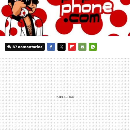
67 comentarios
FACEBOOK
TWITTER
FLIPBOARD
E-
WHATSAPP
MAIL