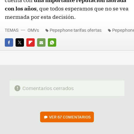
cuenta con
una importante reputación labrada
con los años
, que todos esperamos que no se vea
mermada por esta decisión.
TEMAS
OMVs
Pepephone tarifas ofertas
Pepephone
FACEBOOK
TWITTER
FLIPBOARD
E-
WHATSAPP
MAIL
Comentarios cerrados
VER
67 COMENTARIOS