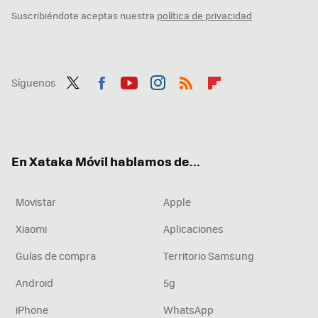
Suscribiéndote aceptas nuestra
política de privacidad
Síguenos
Twit
Fac
You
Inst
RSS
Flip
ter
ebo
tub
agr
boa
ok
e
am
rd
En Xataka Móvil hablamos de...
Movistar
Apple
Xiaomi
Aplicaciones
Guías de compra
Territorio Samsung
Android
5g
iPhone
WhatsApp