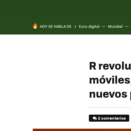
HOY SE HABLA DE
Euro digital
Mundial
R revolu
móviles
nuevos 
2 comentarios