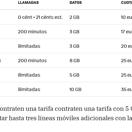
LLAMADAS
DATOS
CUOT
0 cént + 21 cénts est.
2 GB
10 e
200 minutos
3 GB
17 e
ilimitadas
3 GB
20 e
B
200 minutos
8 GB
25 e
ilimitadas
5 GB
25 e
ilimitadas
10 GB
35 e
ontraten una tarifa contraten una tarifa con 5
ar hasta tres líneas móviles adicionales con la