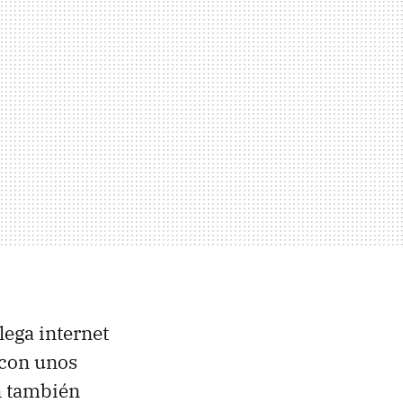
lega internet
 con unos
ón también