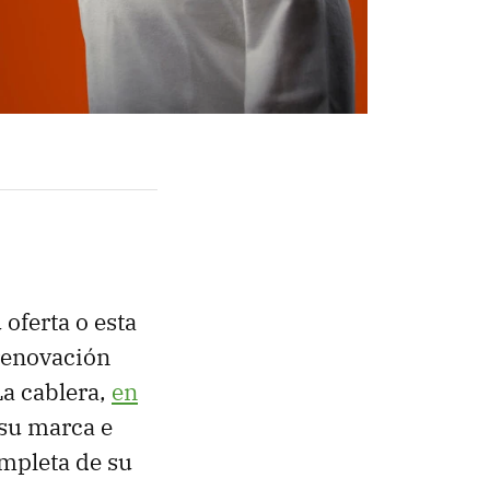
oferta o esta
 renovación
La cablera,
en
su marca e
mpleta de su