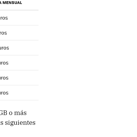
A MENSUAL
uros
uros
uros
uros
uros
uros
 GB o más
s siguientes