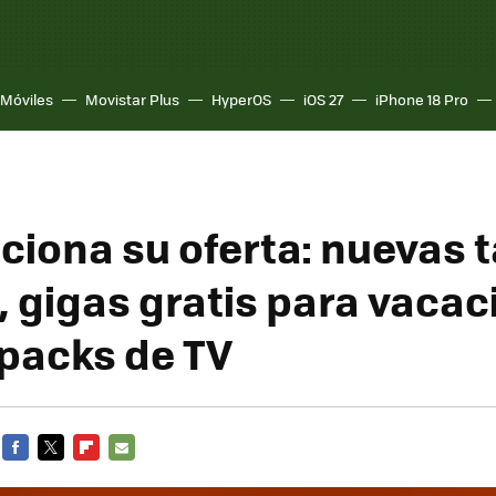
Móviles
Movistar Plus
HyperOS
iOS 27
iPhone 18 Pro
ciona su oferta: nuevas t
, gigas gratis para vacac
packs de TV
FACEBOOK
TWITTER
FLIPBOARD
E-