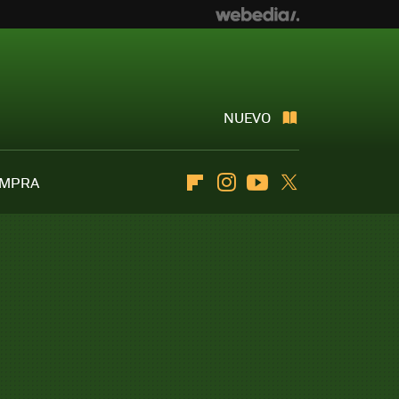
NUEVO
OMPRA
Flipboard
Instagram
Youtube
Twitter