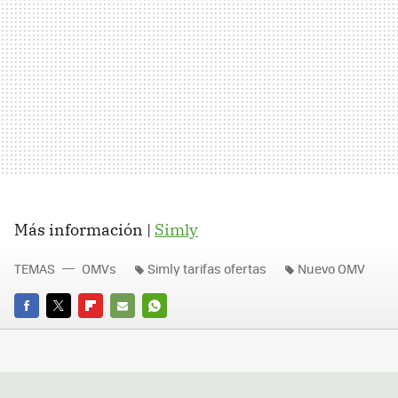
Más información |
Simly
TEMAS
OMVs
Simly tarifas ofertas
Nuevo OMV
FACEBOOK
TWITTER
FLIPBOARD
E-
WHATSAPP
MAIL