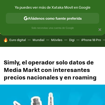
Ya puedes ver más de Xataka Movil en Google
CONECTIVIDAD
MÓVIL Y SOCIEDAD
APLICACIONES
COM
Añádenos como fuente preferida
Solo necesitas una cuenta de Google
×
HOY SE HABLA DE
Euro digital
Mundial
Móviles
Digi
iPhone 18 Pro
Simly, el operador solo datos de
Media Markt con interesantes
precios nacionales y en roaming