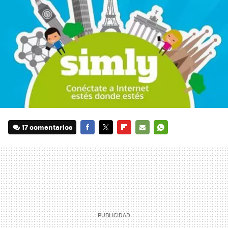
17 comentarios
FACEBOOK
TWITTER
FLIPBOARD
E-
WHATSAPP
MAIL