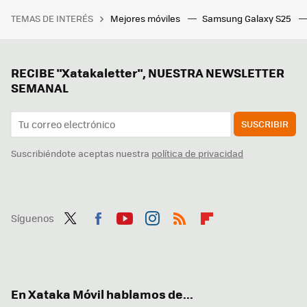
TEMAS DE INTERÉS
Mejores móviles
Samsung Galaxy S25
RECIBE "Xatakaletter", NUESTRA NEWSLETTER
SEMANAL
SUSCRIBIR
Suscribiéndote aceptas nuestra
política de privacidad
Síguenos
Twit
Fac
You
Inst
RSS
Flip
ter
ebo
tub
agr
boa
ok
e
am
rd
En Xataka Móvil hablamos de...