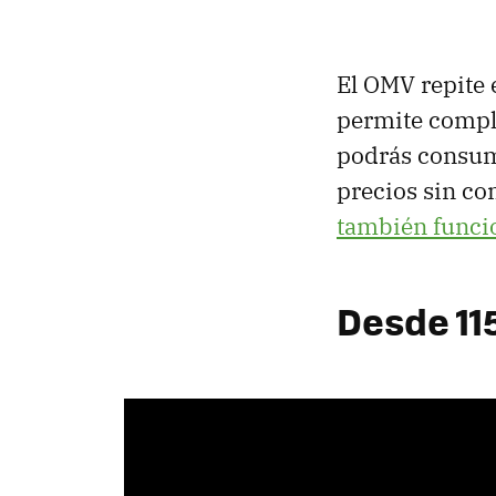
El OMV repite 
permite comple
podrás consu
precios sin c
también funci
Desde 115