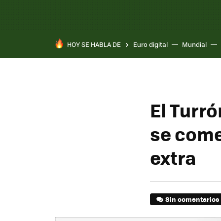
HOY SE HABLA DE
Euro digital
Mundial
El Turr
se come
extra
Sin comentarios