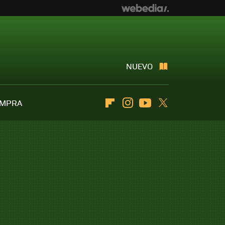
NUEVO
OMPRA
Flipboard
Instagram
Youtube
Twitter