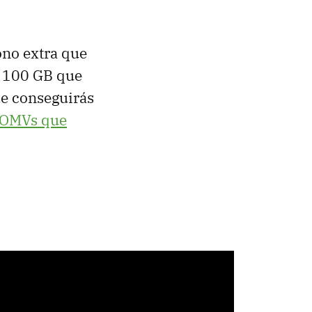
ono extra que
n 100 GB que
ue conseguirás
OMVs que