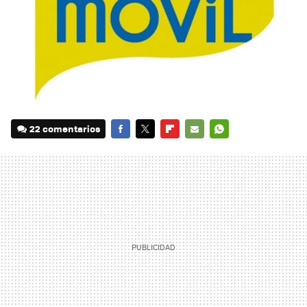
22 comentarios
FACEBOOK
TWITTER
FLIPBOARD
E-
WHATSAPP
MAIL