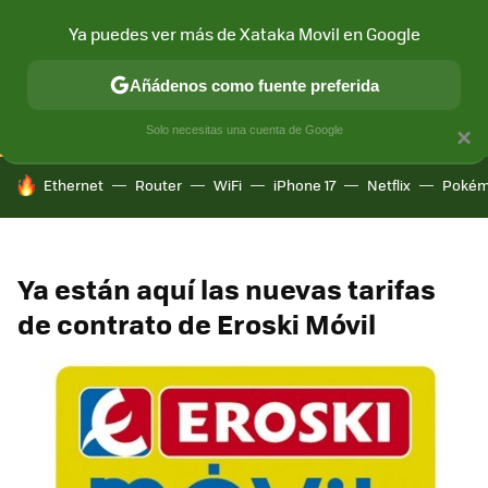
Ya puedes ver más de Xataka Movil en Google
CONECTIVIDAD
MÓVIL Y SOCIEDAD
APLICACIONES
COM
Añádenos como fuente preferida
Solo necesitas una cuenta de Google
×
HOY SE HABLA DE
Ethernet
Router
WiFi
iPhone 17
Netflix
Pokém
Ya están aquí las nuevas tarifas
de contrato de Eroski Móvil