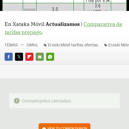
En Xataka Móvil
Actualizamos
|
Comparativa de
tarifas prepago
.
TEMAS
OMVs
Eroski Móvil tarifas ofertas
Eroski Móv
FACEBOOK
TWITTER
FLIPBOARD
E-
WHATSAPP
MAIL
Comentarios cerrados
VER
22 COMENTARIOS