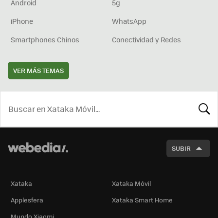
Android
5g
iPhone
WhatsApp
Smartphones Chinos
Conectividad y Redes
VER MÁS TEMAS
BUSCA
SUBIR
Xataka
Xataka Móvil
Applesfera
Xataka Smart Home
Mundo Xiaomi