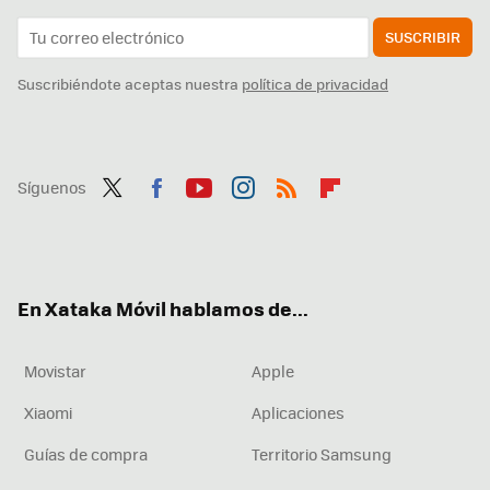
SUSCRIBIR
Suscribiéndote aceptas nuestra
política de privacidad
Síguenos
Twit
Fac
You
Inst
RSS
Flip
ter
ebo
tub
agr
boa
ok
e
am
rd
En Xataka Móvil hablamos de...
Movistar
Apple
Xiaomi
Aplicaciones
Guías de compra
Territorio Samsung