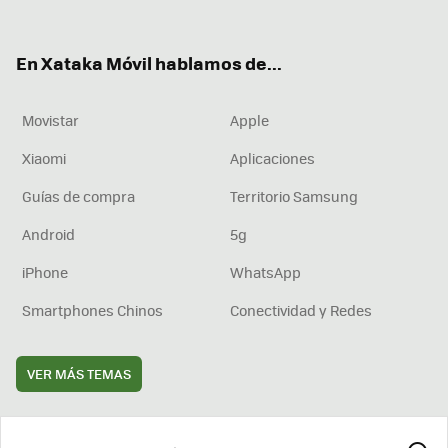
ter
ebo
tub
agr
boa
ok
e
am
rd
En Xataka Móvil hablamos de...
Movistar
Apple
Xiaomi
Aplicaciones
Guías de compra
Territorio Samsung
Android
5g
iPhone
WhatsApp
Smartphones Chinos
Conectividad y Redes
VER MÁS TEMAS