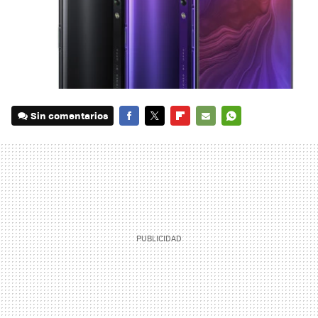
Sin comentarios
FACEBOOK
TWITTER
FLIPBOARD
E-
WHATSAPP
MAIL