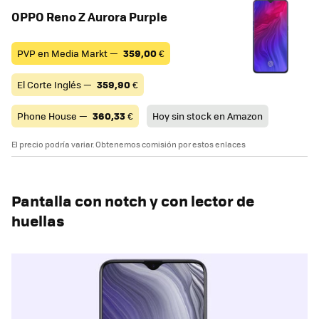
OPPO Reno Z Aurora Purple
PVP en Media Markt —
359,00
€
El Corte Inglés —
359,90
€
Phone House —
360,33
€
Hoy sin stock en Amazon
El precio podría variar. Obtenemos comisión por estos enlaces
Pantalla con notch y con lector de
huellas