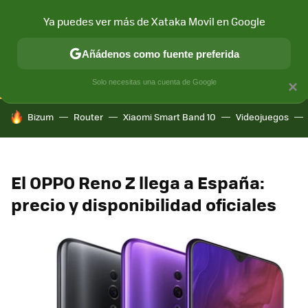
Ya puedes ver más de Xataka Movil en Google
CONECTIVIDAD
MÓVIL Y SOCIEDAD
APLICACIONES
COM
Añádenos como fuente preferida
Solo necesitas una cuenta de Google
×
HOY SE HABLA DE
Bizum
Router
Xiaomi Smart Band 10
Videojuegos
El OPPO Reno Z llega a España:
precio y disponibilidad oficiales