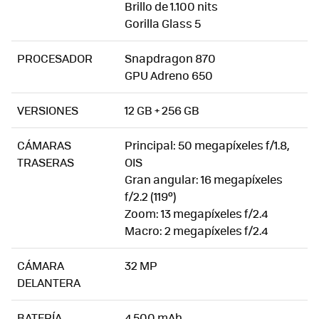
Brillo de 1.100 nits
Gorilla Glass 5
PROCESADOR
Snapdragon 870
GPU Adreno 650
VERSIONES
12 GB + 256 GB
CÁMARAS
Principal: 50 megapíxeles f/1.8,
TRASERAS
OIS
Gran angular: 16 megapíxeles
f/2.2 (119º)
Zoom: 13 megapíxeles f/2.4
Macro: 2 megapíxeles f/2.4
CÁMARA
32 MP
DELANTERA
BATERÍA
4.500 mAh