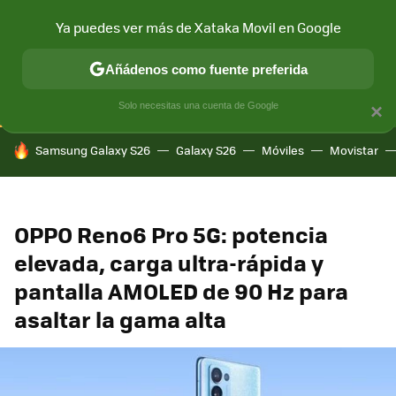
Ya puedes ver más de Xataka Movil en Google
CONECTIVIDAD
MÓVIL Y SOCIEDAD
APLICACIONES
COM
Añádenos como fuente preferida
Solo necesitas una cuenta de Google
×
HOY SE HABLA DE
Samsung Galaxy S26
Galaxy S26
Móviles
Movistar
OPPO Reno6 Pro 5G: potencia
elevada, carga ultra-rápida y
pantalla AMOLED de 90 Hz para
asaltar la gama alta