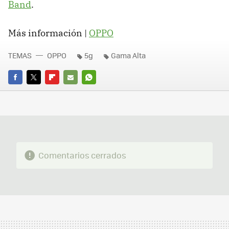
Band
.
Más información |
OPPO
TEMAS
OPPO
5g
Gama Alta
FACEBOOK
TWITTER
FLIPBOARD
E-
WHATSAPP
MAIL
Comentarios cerrados