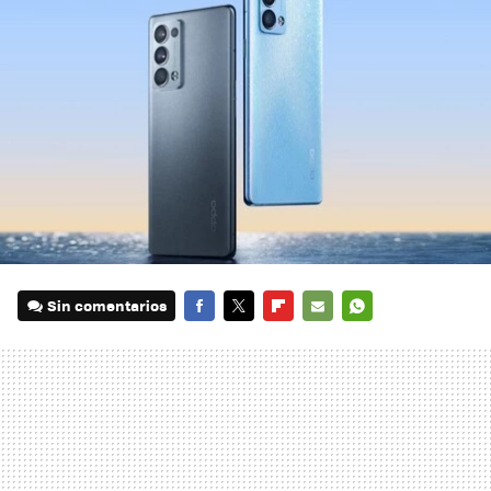
Sin comentarios
FACEBOOK
TWITTER
FLIPBOARD
E-
WHATSAPP
MAIL