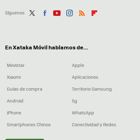
Síguenos
Twit
Fac
You
Inst
RSS
Flip
ter
ebo
tub
agr
boa
ok
e
am
rd
En Xataka Móvil hablamos de...
Movistar
Apple
Xiaomi
Aplicaciones
Guías de compra
Territorio Samsung
Android
5g
iPhone
WhatsApp
Smartphones Chinos
Conectividad y Redes