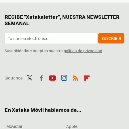
RECIBE "Xatakaletter", NUESTRA NEWSLETTER
SEMANAL
SUSCRIBIR
Suscribiéndote aceptas nuestra
política de privacidad
Síguenos
Twit
Fac
You
Inst
RSS
Flip
ter
ebo
tub
agr
boa
ok
e
am
rd
En Xataka Móvil hablamos de...
Movistar
Apple