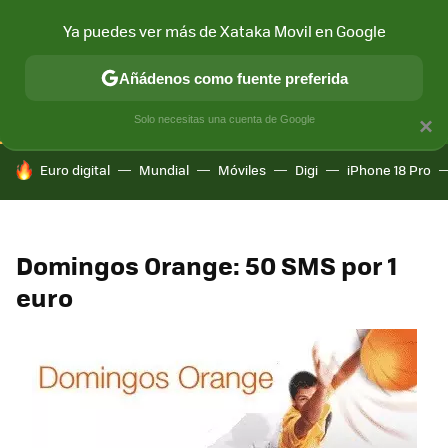
Ya puedes ver más de Xataka Movil en Google
CONECTIVIDAD
MÓVIL Y SOCIEDAD
APLICACIONES
COM
Añádenos como fuente preferida
Solo necesitas una cuenta de Google
×
HOY SE HABLA DE
Euro digital
Mundial
Móviles
Digi
iPhone 18 Pro
Domingos Orange: 50 SMS por 1
euro