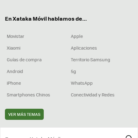
ter
ebo
tub
agr
boa
ok
e
am
rd
En Xataka Móvil hablamos de...
Movistar
Apple
Xiaomi
Aplicaciones
Guías de compra
Territorio Samsung
Android
5g
iPhone
WhatsApp
Smartphones Chinos
Conectividad y Redes
VER MÁS TEMAS