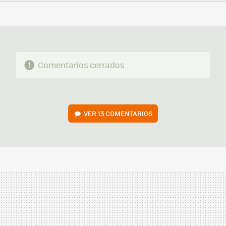
FACEBOOK
TWITTER
FLIPBOARD
E-
WHATSAPP
MAIL
Comentarios cerrados
VER
13 COMENTARIOS