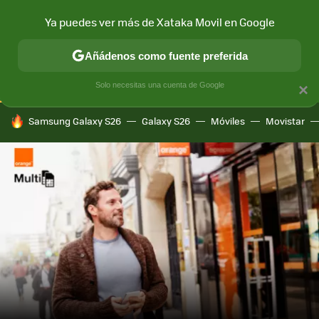
Ya puedes ver más de Xataka Movil en Google
CONECTIVIDAD
MÓVIL Y SOCIEDAD
APLICACIONES
COM
Añádenos como fuente preferida
Solo necesitas una cuenta de Google
×
HOY SE HABLA DE
Samsung Galaxy S26
Galaxy S26
Móviles
Movistar