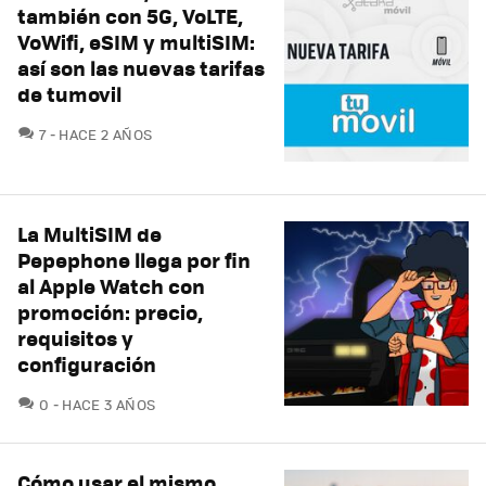
también con 5G, VoLTE,
VoWifi, eSIM y multiSIM:
así son las nuevas tarifas
de tumovil
COMENTARIOS
7
HACE 2 AÑOS
La MultiSIM de
Pepephone llega por fin
al Apple Watch con
promoción: precio,
requisitos y
configuración
COMENTARIOS
0
HACE 3 AÑOS
Cómo usar el mismo