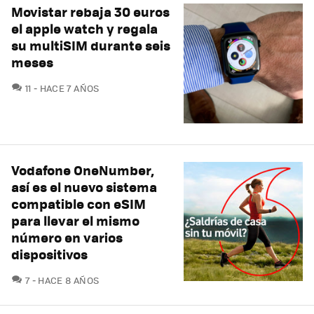
Movistar rebaja 30 euros
el apple watch y regala
su multiSIM durante seis
meses
COMENTARIOS
11
HACE 7 AÑOS
Vodafone OneNumber,
así es el nuevo sistema
compatible con eSIM
para llevar el mismo
número en varios
dispositivos
COMENTARIOS
7
HACE 8 AÑOS