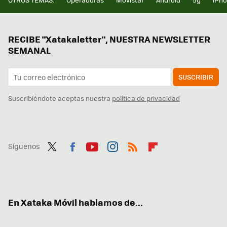
RECIBE "Xatakaletter", NUESTRA NEWSLETTER
SEMANAL
SUSCRIBIR
Suscribiéndote aceptas nuestra
política de privacidad
Síguenos
Twit
Fac
You
Inst
RSS
Flip
ter
ebo
tub
agr
boa
ok
e
am
rd
En Xataka Móvil hablamos de...