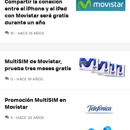
Compartir la conexión
entre el iPhone y el iPad
con Movistar será gratis
durante un año
COMENTARIOS
15
HACE 16 AÑOS
MultiSIM de Movistar,
prueba tres meses gratis
COMENTARIOS
0
HACE 19 AÑOS
Promoción MultiSIM en
Movistar
COMENTARIOS
5
HACE 20 AÑOS