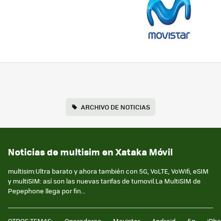
ARCHIVO DE NOTICIAS
Noticias de multisim en Xataka Móvil
multisim:Ultra barato y ahora también con 5G, VoLTE, VoWifi, eSIM
y multiSIM: así son las nuevas tarifas de tumovil.La MultiSIM de
Pepephone llega por fin...
OTROS TEMAS:
Operadoras
Movistar
Android
5g
iPh