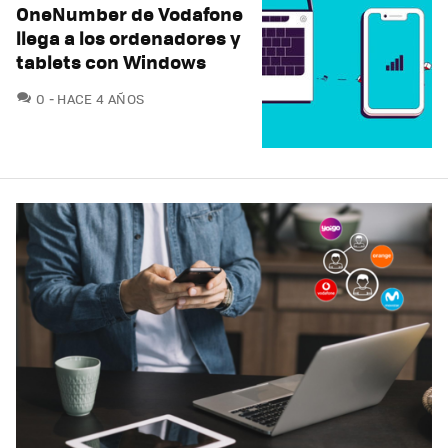
OneNumber de Vodafone
llega a los ordenadores y
tablets con Windows
COMENTARIOS
0
HACE 4 AÑOS