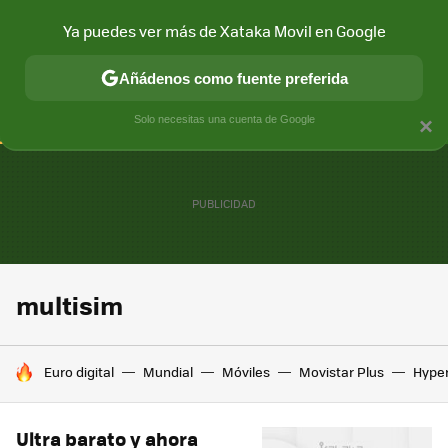
Ya puedes ver más de Xataka Movil en Google
CONECTIVIDAD
MÓVIL Y SOCIEDAD
APLICACIONES
COM
Añádenos como fuente preferida
Solo necesitas una cuenta de Google
×
multisim
HOY SE HABLA DE
Euro digital
Mundial
Móviles
Movistar Plus
Hype
Ultra barato y ahora