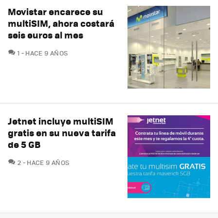
Movistar encarece su
multiSIM, ahora costará
seis euros al mes
COMENTARIOS
1
HACE 9 AÑOS
Jetnet incluye multiSIM
gratis en su nueva tarifa
de 5 GB
COMENTARIOS
2
HACE 9 AÑOS