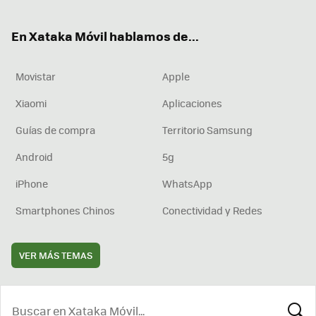
ter
ebo
tub
agr
boa
ok
e
am
rd
En Xataka Móvil hablamos de...
Movistar
Apple
Xiaomi
Aplicaciones
Guías de compra
Territorio Samsung
Android
5g
iPhone
WhatsApp
Smartphones Chinos
Conectividad y Redes
VER MÁS TEMAS