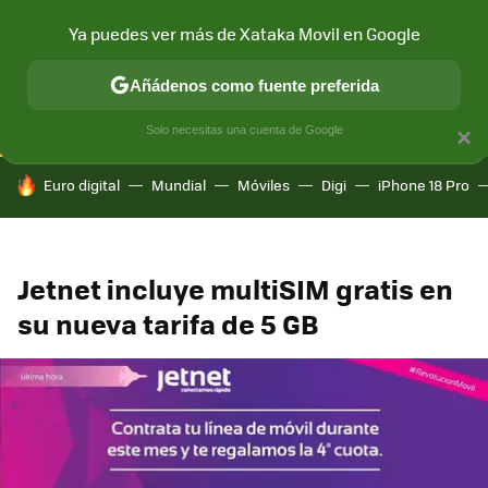
Ya puedes ver más de Xataka Movil en Google
CONECTIVIDAD
MÓVIL Y SOCIEDAD
APLICACIONES
COM
Añádenos como fuente preferida
Solo necesitas una cuenta de Google
×
HOY SE HABLA DE
Euro digital
Mundial
Móviles
Digi
iPhone 18 Pro
Jetnet incluye multiSIM gratis en
su nueva tarifa de 5 GB