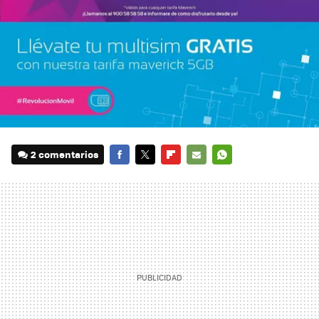
2 comentarios
FACEBOOK
TWITTER
FLIPBOARD
E-
WHATSAPP
MAIL