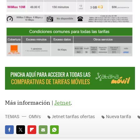
Más información |
Jetnet
.
TEMAS
OMVs
Jetnet tarifas ofertas
Nueva tarifa
FACEBOOK
TWITTER
FLIPBOARD
E-
WHATSAPP