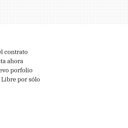
l contrato
sta ahora
evo porfolio
 Libre por sólo