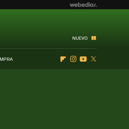
NUEVO
OMPRA
Flipboard
Instagram
Youtube
Twitter