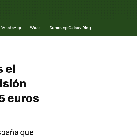
WhatsApp
Waze
Samsung Galaxy Ring
 el
isión
 5 euros
España que