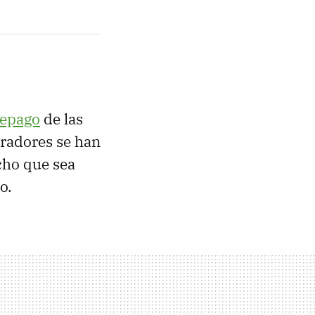
repago
de las
radores se han
cho que sea
o.