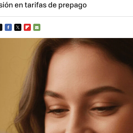
isión en tarifas de prepago
FACEBOOK
TWITTER
FLIPBOARD
E-
MAIL